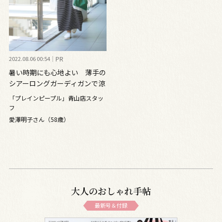
2022.08.06 00:54
PR
暑い時期にも心地よい 薄手の
シアーロングガーディガンで涼
やかに
「プレインピープル」青山店スタッ
フ
愛澤明子さん（58歳）
大人のおしゃれ手帖
最新号＆付録