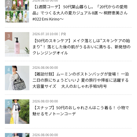
2026.08.03 00:00
【1週間コーデ】 50代葉山暮らし。「20代からの愛用
品」でつくる大人の夏カジュアル8選 ～ 桐野恵美さん
#022 Emi Kirino～
2026.07.10 10:00
PR
【50代のスキンケア】メイク落としは“スキンケアの始
まり“！ 落とした後の肌がうるおいに満ちる、新発想の
クレンジングオイル
2026.08.06 00:00
【雑誌付録】ムーミンのボストンバッグが登場！ 一泊
二日の旅にちょうどいい♪ 夏の旅行や帰省に活躍する
大容量サイズ 大人のおしゃれ手帖9月号
2026.08.03 00:00
【スナップ】50代のおしゃれさんはこう着る！ 小物で
魅せるモノトーンコーデ
2026.08.06 00:00