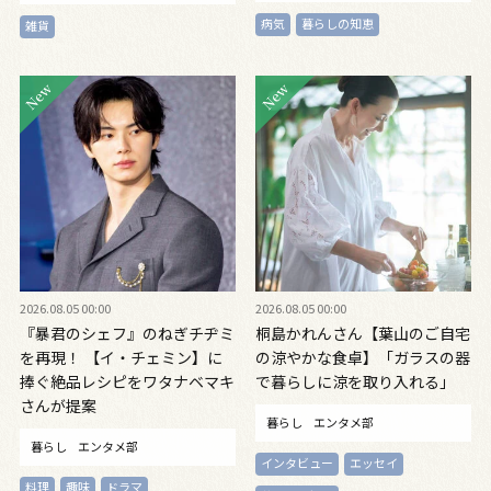
おしゃれ手帖９月号増刊
病気
暮らしの知恵
雑貨
2026.08.05 00:00
2026.08.05 00:00
『暴君のシェフ』のねぎチヂミ
桐島かれんさん【葉山のご自宅
を再現！ 【イ・チェミン】に
の涼やかな食卓】「ガラスの器
捧ぐ絶品レシピをワタナベマキ
で暮らしに涼を取り入れる」
さんが提案
暮らし
エンタメ部
暮らし
エンタメ部
インタビュー
エッセイ
料理
趣味
ドラマ