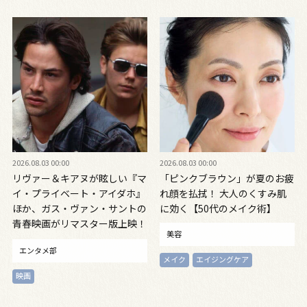
2026.08.03 00:00
2026.08.03 00:00
リヴァー＆キアヌが眩しい『マ
「ピンクブラウン」が夏のお疲
イ・プライベート・アイダホ』
れ顔を払拭！ 大人のくすみ肌
ほか、ガス・ヴァン・サントの
に効く【50代のメイク術】
青春映画がリマスター版上映！
美容
リヴァーに捧ぐ異色作も紹介
エンタメ部
メイク
エイジングケア
映画