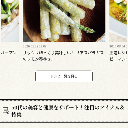
2026.08.04 00:00
2026.08.01 0
スパラガス
王道レシピをワンランク美味しく！ 「肉詰め
夏にさっ
ピーマンの粒マスタードドレッシングがけ」
スサラダ
レシピ一覧を見る
50代の美容と健康をサポート！注目のアイテム＆
特集