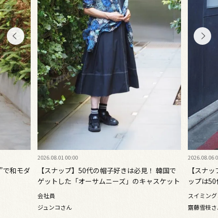
2026.08.06 00:00
2026.08.05 
！ 韓国で
【スナップ】旅でも街でも映える秀逸セットア
【スナッ
ャスケット
ップは50代におすすめ♡ 「ミナ ペルホネン」
入！ 鮮
のバッグ＆シューズはヌーディカラーで
めて
スイミングコーチ
フリー
齋藤雪枝さん（50歳）
アレックス