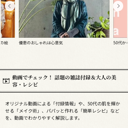
50代から始める「3分脳活」
モデル
本」
動画でチェック！ 話題の雑誌付録＆大人の美
容・レシピ
オリジナル動画による「付録情報」や、50代の肌を輝か
せる「メイク術」、パパッと作れる「簡単レシピ」など
を、動画でわかりやすく解説します。