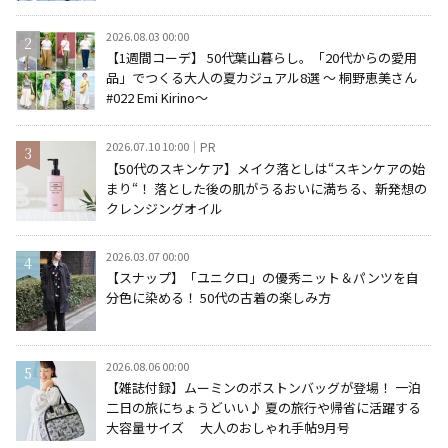
2026.08.03 00:00
【1週間コーデ】 50代葉山暮らし。「20代からの愛用
品」でつくる大人の夏カジュアル8選 ～ 桐野恵美さん
#022 Emi Kirino～
2026.07.10 10:00
PR
【50代のスキンケア】メイク落としは“スキンケアの始
まり“！ 落とした後の肌がうるおいに満ちる、新発想の
クレンジングオイル
2026.03.07 00:00
【スナップ】「ユニクロ」の優秀ニット＆パンツを自
分色に染める！ 50代の古着の楽しみ方
2026.08.06 00:00
【雑誌付録】ムーミンのボストンバッグが登場！ 一泊
二日の旅にちょうどいい♪ 夏の旅行や帰省に活躍する
大容量サイズ 大人のおしゃれ手帖9月号