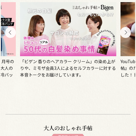
染め上が
YouTuberの森嶋マリさんが、『大人のおしゃれ手
に対する
帖』のためにレシピ動画を撮りおろししてくれま
した！ 簡単にできるイチゴ大福です。ぜひお試し
50代
あれ！
ラで復
大人のおしゃれ手帖