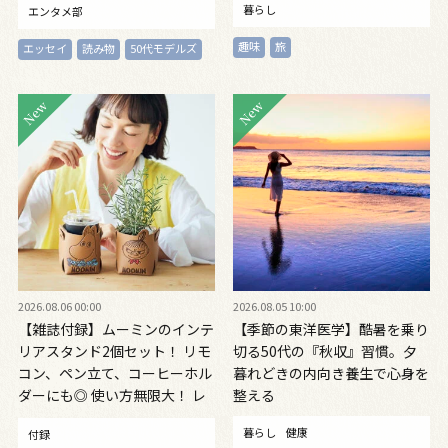
暮らし
エンタメ部
『やばっ！』～vol.47
趣味
旅
エッセイ
読み物
50代モデルズ
2026.08.06 00:00
2026.08.05 10:00
【雑誌付録】ムーミンのインテ
【季節の東洋医学】酷暑を乗り
リアスタンド2個セット！ リモ
切る50代の『秋収』習慣。夕
コン、ペン立て、コーヒーホル
暮れどきの内向き養生で心身を
ダーにも◎ 使い方無限大！ レ
整える
ザー調で高級感も。お部屋やデ
暮らし
健康
付録
スクのアクセントに！ 大人の