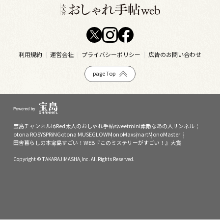
利用規約
運営会社
プライバシーポリシー
広告のお問い合わせ
page Top
宝島チャンネル
InRed
大人のおしゃれ手帖
sweet
mini
素敵なあの人
リンネル
otona ROSY
SPRiNG
otona MUSE
GLOW
MonoMax
smart
MonoMaster
田舎暮らしの本
宝島すごい！WEB
『このミステリーがすごい！』大賞
Copyright © TAKARAJIMASHA,Inc. All Rights Reserved.