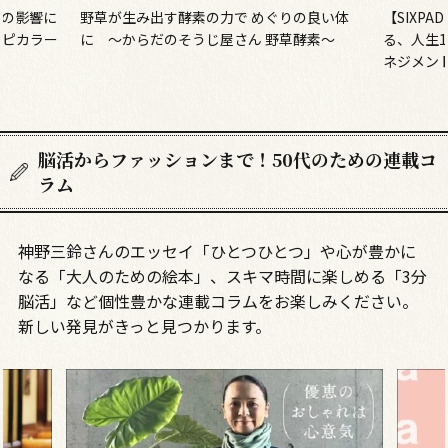
の良い体
【SIXPADの新商品に注目】RIKACOさんが語
【50代
酵素～
る、人生100年時代の女性のためのセルフマ
ケアの始
ネジメントと「コアヒップ」
に満ちる
脳活からファッションまで！50代のための連載コ
ラム
神野三鈴さんのエッセイ「ひとつひとつ」や心が豊かに
なる「大人のための絵本」、スキマ時間に楽しめる「3分
脳活」など個性豊かな連載コラムをお楽しみください。
新しい発見がきっと見つかります。