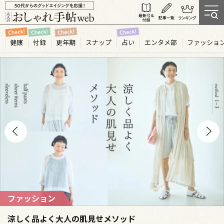
健康
付録
更年期
スナップ
占い
エンタメ部
ファッショ
エンタメ
木村多江さん レトロな老舗を訪ねて 新宿時空さんぽ