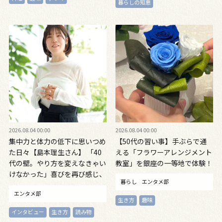
暮らしの知恵
2026.08.04 00:00
2026.08.04 00:00
集中力と体力の低下に思いつめ
【50代の習い事】手ぶらで通
た日々【島本理生さん】 「40
える「フラワーアレンジメント
代の壁。やり方を変えなきゃい
教室」を銀座の一等地で体験！
けなかった」喜びを再び感じ、
暮らし
エンタメ部
自信を取り戻すまで
エンタメ部
生き方
趣味
インタビュー
生き方
読み物