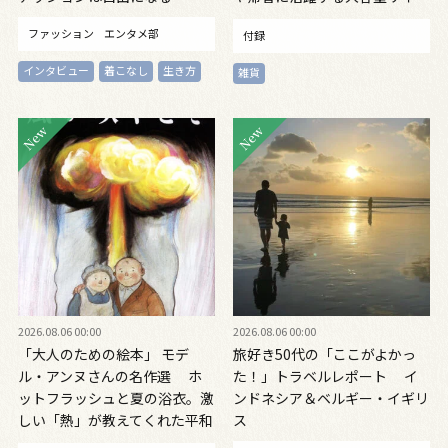
ズ 大人のおしゃれ手帖9月号
ファッション
エンタメ部
付録
インタビュー
着こなし
生き方
雑貨
2026.08.06 00:00
2026.08.06 00:00
「大人のための絵本」 モデ
旅好き50代の「ここがよかっ
ル・アンヌさんの名作選 ホ
た！」トラベルレポート イ
ットフラッシュと夏の浴衣。激
ンドネシア＆ベルギー・イギリ
しい「熱」が教えてくれた平和
ス
の絵本 ～『風が吹くとき』