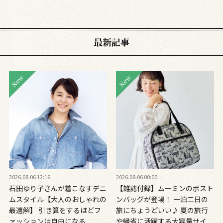
最新記事
2026.08.06 12:16
2026.08.06 00:00
石田ゆり子さんが着こなすデニ
【雑誌付録】ムーミンのボスト
ムスタイル【大人のおしゃれの
ンバッグが登場！ 一泊二日の
最適解】 引き算をするほどフ
旅にちょうどいい♪ 夏の旅行
ァッションは自由になる
や帰省に活躍する大容量サイ