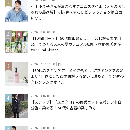
2026.08.06 12:16
石田ゆり子さんが着こなすデニムスタイル【大人のおし
ゃれの最適解】 引き算をするほどファッションは自由
になる
2026.08.03 00:00
【1週間コーデ】 50代葉山暮らし。「20代からの愛用
品」でつくる大人の夏カジュアル8選 ～ 桐野恵美さん
#022 Emi Kirino～
2026.07.10 10:00
PR
【50代のスキンケア】メイク落としは“スキンケアの始
まり“！ 落とした後の肌がうるおいに満ちる、新発想の
クレンジングオイル
2026.03.07 00:00
【スナップ】「ユニクロ」の優秀ニット＆パンツを自
分色に染める！ 50代の古着の楽しみ方
2026.08.06 00:00