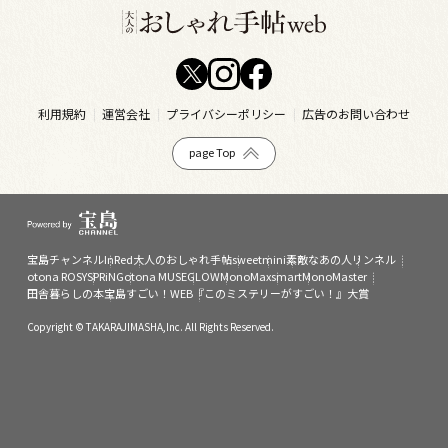
利用規約
運営会社
プライバシーポリシー
広告のお問い合わせ
page Top
宝島チャンネル
InRed
大人のおしゃれ手帖
sweet
mini
素敵なあの人
リンネル
otona ROSY
SPRiNG
otona MUSE
GLOW
MonoMax
smart
MonoMaster
田舎暮らしの本
宝島すごい！WEB
『このミステリーがすごい！』大賞
Copyright © TAKARAJIMASHA,Inc. All Rights Reserved.