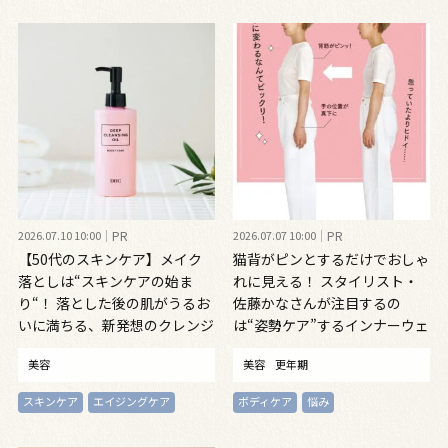
2026.07.10 10:00
PR
2026.07.07 10:00
PR
【50代のスキンケア】メイク
猫背がピンとするだけでおしゃ
落としは“スキンケアの始ま
れに見える！ スタイリスト・
り“！ 落とした後の肌がうるお
佐藤かなさんが注目するの
いに満ちる、新発想のクレンジ
は“姿勢ケア”するインナーウェ
ングオイル
ア
美容
美容
更年期
スキンケア
エイジングケア
ボディケア
悩み