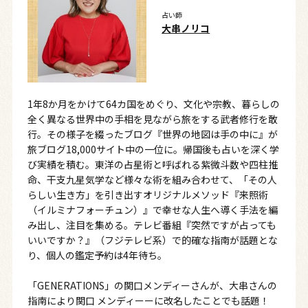
占い師
大串ノリコ
1年8か月をかけて64カ国をめぐり、文化や宗教、暮らしの
全く異なる世界中の手相を見ながら旅をする武者修行を敢
行。その様子を綴ったブログ『世界の地図は手の中に』が
旅ブログ18,000サイト中の一位に。帰国後も占いを深く学
び実績を積む。東洋の占星術と呼ばれる紫微斗数や四柱推
命、干支九星気学など様々な術を組み合わせて、「その人
らしい生き方」を引き出すオリジナルメソッド『来照術
（イルミナフォーチュン）』で幸せな人生へ導く手法を編
み出し、注目を集める。テレビ番組『突然ですが占っても
いいですか？』（フジテレビ系）で的確な指南が話題とな
り、個人の鑑定予約は4年待ち。
「GENERATIONS」の関口メンディーさんが、大串さんの
指南により関口 メンディーーに改名したことでも話題！