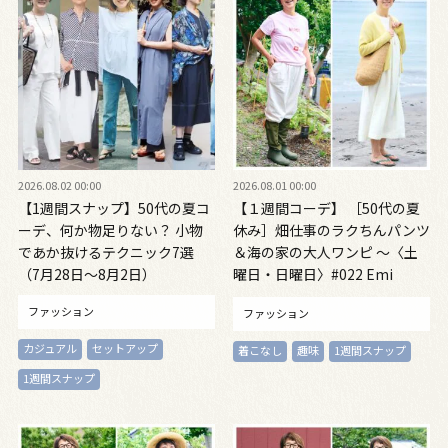
2026.08.02 00:00
2026.08.01 00:00
【1週間スナップ】50代の夏コ
【１週間コーデ】 ［50代の夏
ーデ、何か物足りない？ 小物
休み］畑仕事のラクちんパンツ
であか抜けるテクニック7選
＆海の家の大人ワンピ ～〈土
（7月28日～8月2日）
曜日・日曜日〉#022 Emi
Kirino～
ファッション
ファッション
カジュアル
セットアップ
着こなし
趣味
1週間スナップ
1週間スナップ