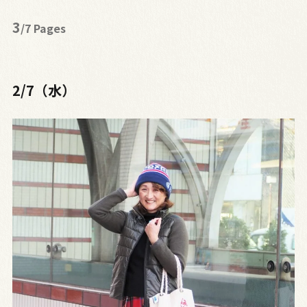
3
/7 Pages
2/7（水）