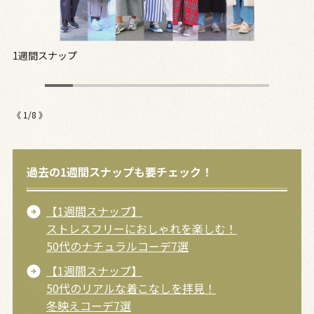
1週間スナップ
正
《
1
/
8
》
過去の1週間スナップも要チェック！
【1週間スナップ】
ストレスフリーにおしゃれを楽しむ！
50代のナチュラルコーデ7選
【1週間スナップ】
50代のリアルな着こなしを拝見！
冬映えコーデ7選