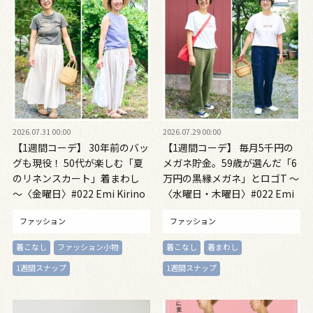
2026.07.31 00:00
2026.07.29 00:00
【1週間コーデ】 30年前のバッ
【1週間コーデ】 毎月5千円の
グも現役！ 50代が楽しむ「夏
メガネ貯金。59歳が選んだ「6
のリネンスカート」着まわし
万円の黒縁メガネ」とロゴT ～
～〈金曜日〉#022 Emi Kirino
〈水曜日・木曜日〉#022 Emi
～
Kirino～
ファッション
ファッション
着こなし
ファッション小物
着こなし
着まわし
1週間スナップ
1週間スナップ