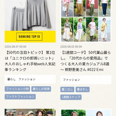
2026.08.07 00:00
2026.08.03 00:00
【50代の注目トピック】 第1位
【1週間コーデ】 50代葉山暮ら
は「ユニクロの即買いニット」
し。「20代からの愛用品」で
大人のおしゃれ手帖web人気記
つくる大人の夏カジュアル8選
事ランキング
～ 桐野恵美さん #022 Emi
Kirino～
暮らし
ファッション
ファッション
ファッション小物
暮らしの知恵
着こなし
着まわし
ファストファッション
1週間スナップ