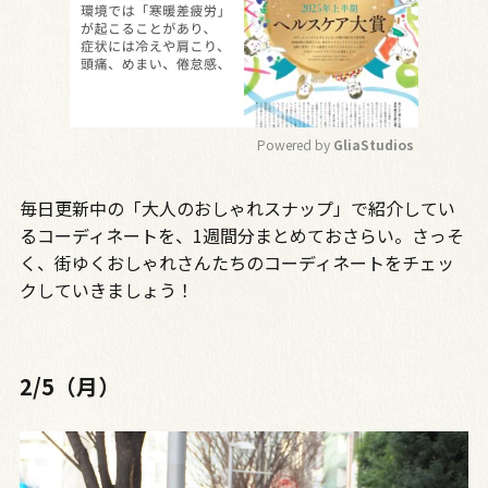
Powered by 
GliaStudios
M
毎日更新中の「大人のおしゃれスナップ」で紹介してい
u
t
るコーディネートを、1週間分まとめておさらい。さっそ
e
く、街ゆくおしゃれさんたちのコーディネートをチェッ
クしていきましょう！
2/5（月）