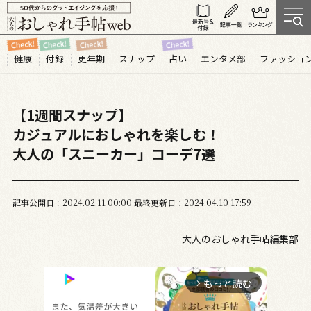
健康
付録
更年期
スナップ
占い
エンタメ部
ファッショ
【1週間スナップ】
カジュアルにおしゃれを楽しむ！
大人の「スニーカー」コーデ7選
記事公開日
2024.02
11
00:00
最終更新日
2024.04.10 17:59
大人のおしゃれ手帖編集部
もっと読む
arrow_forward_ios