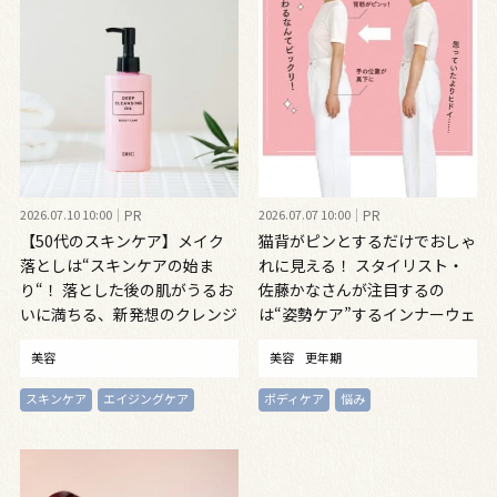
2026.07.10 10:00
PR
2026.07.07 10:00
PR
【50代のスキンケア】メイク
猫背がピンとするだけでおしゃ
落としは“スキンケアの始ま
れに見える！ スタイリスト・
り“！ 落とした後の肌がうるお
佐藤かなさんが注目するの
いに満ちる、新発想のクレンジ
は“姿勢ケア”するインナーウェ
ングオイル
ア
美容
美容
更年期
スキンケア
エイジングケア
ボディケア
悩み