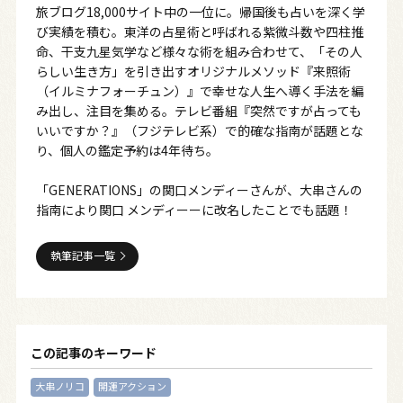
旅ブログ18,000サイト中の一位に。帰国後も占いを深く学
び実績を積む。東洋の占星術と呼ばれる紫微斗数や四柱推
命、干支九星気学など様々な術を組み合わせて、「その人
らしい生き方」を引き出すオリジナルメソッド『来照術
（イルミナフォーチュン）』で幸せな人生へ導く手法を編
み出し、注目を集める。テレビ番組『突然ですが占っても
いいですか？』（フジテレビ系）で的確な指南が話題とな
り、個人の鑑定予約は4年待ち。
「GENERATIONS」の関口メンディーさんが、大串さんの
指南により関口 メンディーーに改名したことでも話題！
執筆記事一覧
この記事のキーワード
大串ノリコ
開運アクション