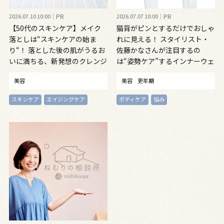
2026.07.10 10:00
PR
2026.07.07 10:00
PR
【50代のスキンケア】メイク
猫背がピンとするだけでおしゃ
落としは“スキンケアの始ま
れに見える！ スタイリスト・
り“！ 落とした後の肌がうるお
佐藤かなさんが注目するの
いに満ちる、新発想のクレンジ
は“姿勢ケア”するインナーウェ
ングオイル
ア
美容
美容
更年期
スキンケア
エイジングケア
ボディケア
悩み