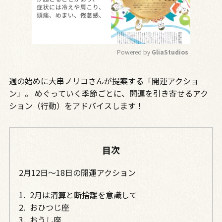
Powered by 
GliaStudios
M
週の始めに大串ノリコさんが提案する「開運アクショ
u
t
ン」。 めぐっていく季節ごとに、開運を引き寄せるアク
e
ション（行動）をアドバイスします！
目次
2月12日～18日の開運アクション
2月は清算と断捨離を意識して
おひつじ座
おうし座