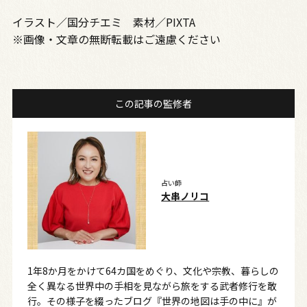
イラスト／国分チエミ 素材／PIXTA
※画像・文章の無断転載はご遠慮ください
この記事の監修者
占い師
大串ノリコ
1年8か月をかけて64カ国をめぐり、文化や宗教、暮らしの
全く異なる世界中の手相を見ながら旅をする武者修行を敢
行。その様子を綴ったブログ『世界の地図は手の中に』が