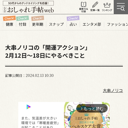
健康
付録
更年期
スナップ
占い
エンタメ部
ファッショ
大串ノリコの「開運アクション」
2月12日～18日にやるべきこと
記事公開日
2024.02
13
10:30
大串ノリコ
もっと読む
arrow_forward_ios