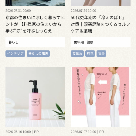
2026.07.31 00:00
2026.07.29 10:00
京都の住まいに涼しく暮らすヒ
50代更年期の「冷えのぼせ」
ントが 【料理家の住まいから
対策｜頭寒足熱をつくるセルフ
学ぶ"涼"を呼ぶしつらえ
ケア＆薬膳
暮らし
更年期
健康
インテリア
暮らしの知恵
食生活
病気
悩み
2026.07.10 10:00
PR
2026.07.07 10:00
PR