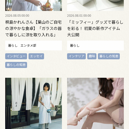
2026.08.05 00:00
2026.08.01 00:00
桐島かれんさん【葉山のご自宅
「ミッフィー」グッズで暮らし
の涼やかな食卓】「ガラスの器
を彩る！ 初夏の新作アイテム
で暮らしに涼を取り入れる」
大公開
暮らし
エンタメ部
暮らし
インタビュー
エッセイ
インテリア
趣味
暮らしの知恵
暮らしの知恵