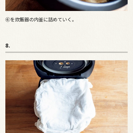
⑥を炊飯器の内釜に詰めていく。
8.