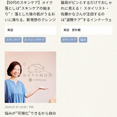
【50代のスキンケア】メイク
猫背がピンとするだけでおしゃ
落としは“スキンケアの始ま
れに見える！ スタイリスト・
り“！ 落とした後の肌がうるお
佐藤かなさんが注目するの
いに満ちる、新発想のクレンジ
は“姿勢ケア”するインナーウェ
ングオイル
ア
美容
美容
更年期
スキンケア
エイジングケア
ボディケア
悩み
2026.07.07 10:00
PR
悩みが“可視化”できるから自分