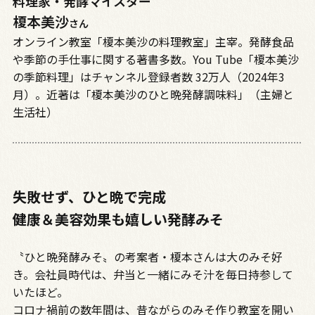
料理家・発酵マイスター
榎本美沙
さん
オンライン教室「榎本美沙の料理教室」主宰。発酵食品
や季節の手仕事に関する著書多数。You Tube「榎本美沙
の季節料理」はチャンネル登録者数 32万人（2024年3
月）。近著は「榎本美沙のひと晩発酵調味料」（主婦と
生活社）
失敗せず、ひと晩で完成
健康＆美容効果も嬉しい発酵みそ
〝ひと晩発酵みそ〟の考案者・榎本さんは大のみそ好
き。会社員時代は、弁当と一緒にみそ汁を毎日持参して
いたほど。
コロナ禍前の数年間は、昔ながらのみそ作り教室を開い