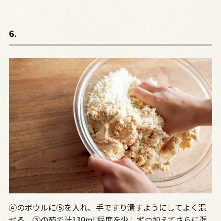
6.
④のボウルに⑤を入れ、手ですり潰すようにしてよく混
ぜる。③の茹で汁130mL程度を少しずつ加えてさらに混