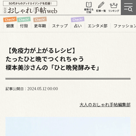
健康
付録
更年期
スナップ
占い
エンタメ部
ファッショ
【免疫力が上がるレシピ】
たったひと晩でつくれちゃう
榎本美沙さんの「ひと晩発酵みそ」
記事公開日
2024.05
12
00:00
大人のおしゃれ手帖編集部