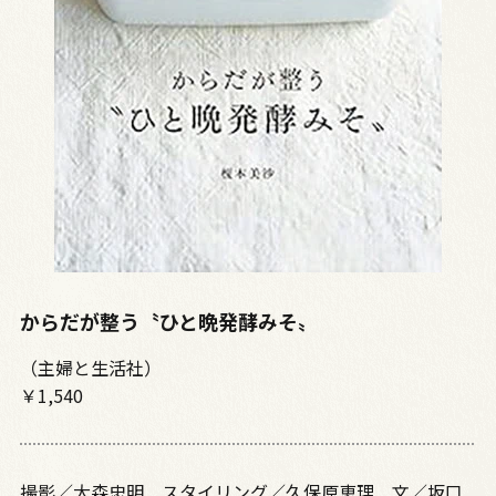
からだが整う〝ひと晩発酵みそ〟
（主婦と生活社）
￥1,540
撮影／大森忠明 スタイリング／久保原恵理 文／坂口