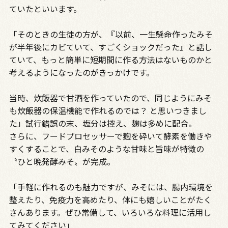
ていたといいます。
「そのときの生徒の方が、『以前、一生懸命作ったみそ
が半年後にカビていて、すごくショックだった』と話し
ていて、もっと簡単に短期間に作る方法はないものかと
考えるようになったのがきっかけです。
当時、炊飯器で甘酒を作っていたので、同じようにみそ
も炊飯器の保温機能で作れるのでは？ と思いつきまし
た」試行錯誤の末、塩分は控え、麹は多めに配合。
さらに、フードプロセッサーで麹を砕いて酵素を働きや
すくすることで、白みそのような甘味と旨味が特徴の
〝ひと晩発酵みそ〟が完成。
「手軽に作れるのも魅力ですが、みそには、腸内環境を
整えたり、免疫力を高めたり、体にも嬉しいことがたく
さんあります。ぜひ常備して、いろいろな料理に活用し
てみてください」