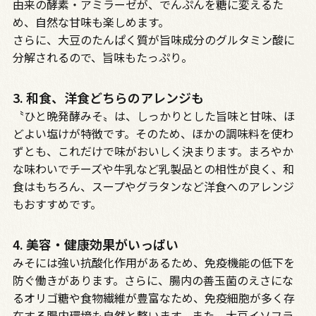
由来の酵素・アミラーゼが、でんぷんを糖に変えるた
め、自然な甘味も楽しめます。
さらに、大豆のたんぱく質が旨味成分のグルタミン酸に
分解されるので、旨味もたっぷり。
3. 和食、洋食どちらのアレンジも
〝ひと晩発酵みそ〟は、しっかりとした旨味と甘味、ほ
どよい塩けが特徴です。そのため、ほかの調味料を使わ
ずとも、これだけで味がおいしく決まります。まろやか
な味わいでチーズや牛乳など乳製品との相性が良く、和
食はもちろん、スープやグラタンなど洋食へのアレンジ
もおすすめです。
4. 美容・健康効果がいっぱい
みそには強い抗酸化作用があるため、免疫機能の低下を
防ぐ働きがあります。さらに、腸内の善玉菌のえさにな
るオリゴ糖や食物繊維が豊富なため、免疫細胞が多く存
在する腸内環境も自然と整います。また、大豆イソフラ