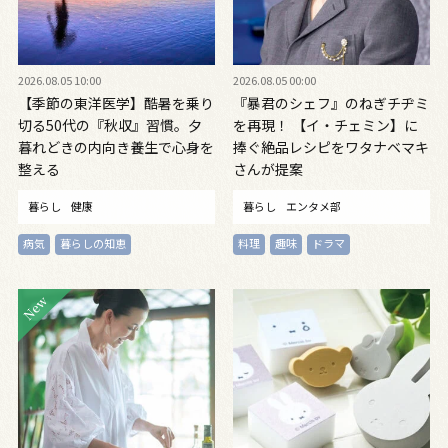
2026.08.05 10:00
2026.08.05 00:00
【季節の東洋医学】酷暑を乗り
『暴君のシェフ』のねぎチヂミ
切る50代の『秋収』習慣。夕
を再現！ 【イ・チェミン】に
暮れどきの内向き養生で心身を
捧ぐ絶品レシピをワタナベマキ
整える
さんが提案
暮らし
健康
暮らし
エンタメ部
病気
暮らしの知恵
料理
趣味
ドラマ