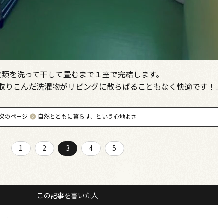
衣類を洗って干して畳むまで１室で完結します。
取りこんだ洗濯物がリビングに散らばることもなく快適です！
次のページ
自然とともに暮らす、という心地よさ
1
2
3
4
5
この記事を書いた人