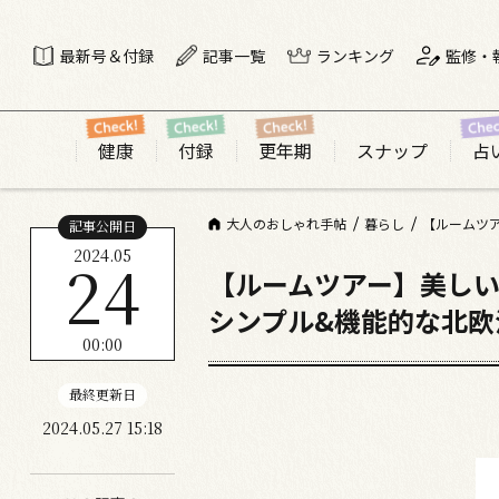
最新号＆付録
記事一覧
ランキング
監修・
健康
付録
更年期
スナップ
占
大人のおしゃれ手帖
暮らし
【ルームツ
記事公開日
2024.05
24
【ルームツアー】美し
シンプル&機能的な北欧
00:00
最終更新日
2024.05.27 15:18