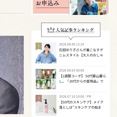
2026.08.06 12:16
石田ゆり子さんが着こなすデ
ニムスタイル【大人のおしゃ
れの最適解】 引き算をするほ
どファッションは自由になる
2026.08.03 00:00
【1週間コーデ】 50代葉山暮ら
し。「20代からの愛用品」で
つくる大人の夏カジュアル8選
～ 桐野恵美さん #022 Emi
2026.07.10 10:00
PR
Kirino～
【50代のスキンケア】メイク
落としは“スキンケアの始ま
り“！ 落とした後の肌がうるお