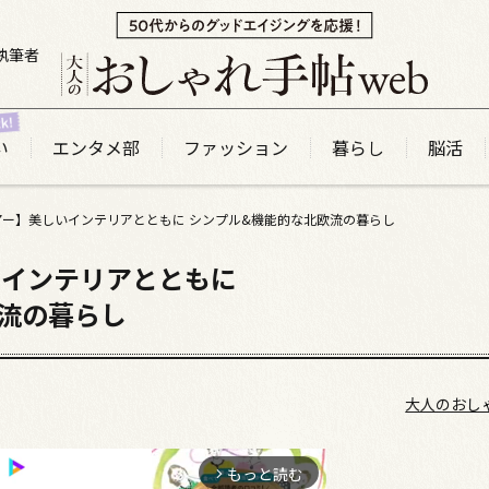
執筆者
い
エンタメ部
ファッション
暮らし
脳活
アー】美しいインテリアとともに シンプル&機能的な北欧流の暮らし
いインテリアとともに
流の暮らし
大人のおし
もっと読む
arrow_forward_ios