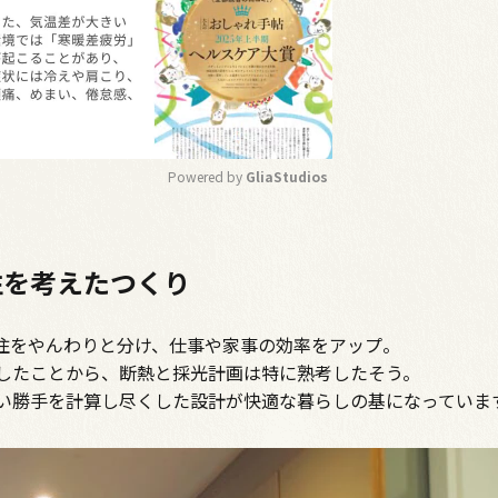
Powered by 
GliaStudios
M
u
性を考えたつくり
t
e
住をやんわりと分け、仕事や家事の効率をアップ。
したことから、断熱と採光計画は特に熟考したそう。
い勝手を計算し尽くした設計が快適な暮らしの基になっていま