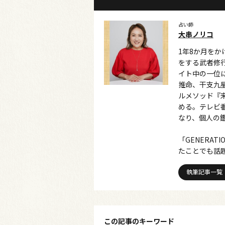
占い師
大串ノリコ
1年8か月を
をする武者修行
イト中の一位
推命、干支九
ルメソッド『
める。テレビ
なり、個人の
「GENERA
たことでも話
執筆記事一覧
この記事のキーワード