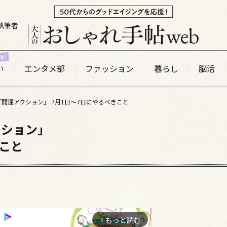
執筆者
い
エンタメ部
ファッション
暮らし
脳活
開運アクション」 7月1日～7日にやるべきこと
クション」
きこと
もっと読む
arrow_forward_ios