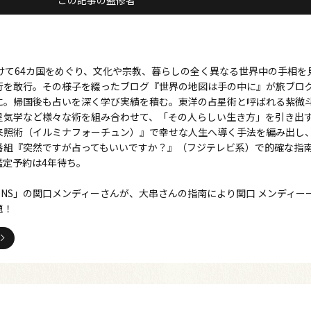
この記事の監修者
かけて64カ国をめぐり、文化や宗教、暮らしの全く異なる世界中の手相を
を敢行。その様子を綴ったブログ『世界の地図は手の中に』が旅ブログ18
に。帰国後も占いを深く学び実績を積む。東洋の占星術と呼ばれる紫微
星気学など様々な術を組み合わせて、「その人らしい生き方」を引き出
来照術（イルミナフォーチュン）』で幸せな人生へ導く手法を編み出し
番組『突然ですが占ってもいいですか？』（フジテレビ系）で的確な指
鑑定予約は4年待ち。
TIONS」の関口メンディーさんが、大串さんの指南により関口 メンディー
題！