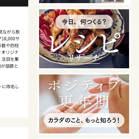
見ながら旅
,000サ
斗数や四柱
すオリジナ
、注目を集
南が話題と
ーに改名し