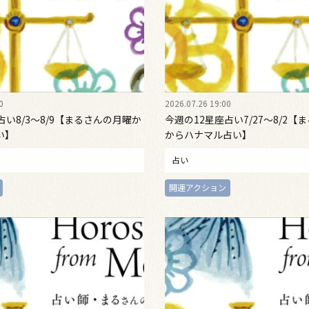
0
2026.07.26 19:00
占い8/3～8/9【まるさんの月曜か
今週の12星座占い7/27～8/2【
い】
からハナマル占い】
占い
開運アクション