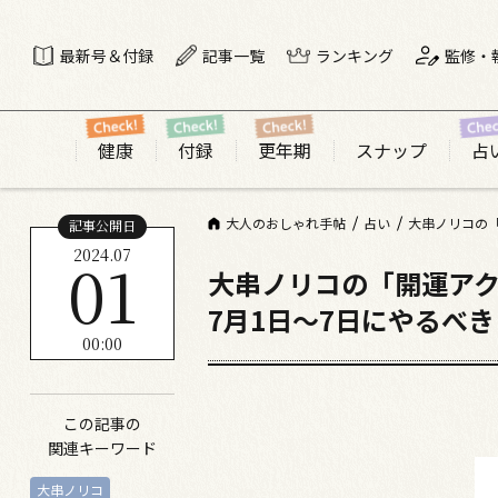
最新号＆付録
記事一覧
ランキング
監修・
健康
付録
更年期
スナップ
占
大人のおしゃれ手帖
占い
大串ノリコの「
記事公開日
2024.07
01
大串ノリコの「開運ア
7月1日～7日にやるべ
00:00
この記事の
関連キーワード
大串ノリコ