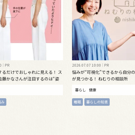
0
PR
2026.07.07 10:00
PR
するだけでおしゃれに見える！ ス
悩みが“可視化”できるから自分
佐藤かなさんが注目するのは“姿
が見つかる！ ねむりの相談所
インナーウェア
暮らし
健康
悩み
睡眠
暮らしの知恵