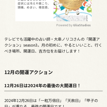
Powered by 
GliaStudios
M
テレビでも活躍中の占い師・大串ノリコさんの「開運ア
u
t
クション」season3。月の初めに、やるといいこと、行く
e
べき場所、開運日、吉方位をお届けします！
12月の開運アクション
12月26日は2024年の最後の大開運日！
2024年12月26日は「一粒万倍日」「天赦日」「甲子の
日」が重なる、最強の開運日です！