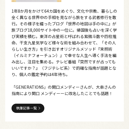
1年8か月をかけて64カ国をめぐり、文化や宗教、暮らしの
全く異なる世界中の手相を見ながら旅をする武者修行を敢
行。その様子を綴ったブログ『世界の地図は手の中に』が
旅ブログ18,000サイト中の一位に。帰国後も占いを深く学
び実績を積む。東洋の占星術と呼ばれる紫微斗数や四柱推
命、干支九星気学など様々な術を組み合わせて、「その人
らしい生き方」を引き出すオリジナルメソッド『来照術
（イルミナフォーチュン）』で幸せな人生へ導く手法を編
み出し、注目を集める。テレビ番組『突然ですが占っても
いいですか？』（フジテレビ系）で的確な指南が話題とな
り、個人の鑑定予約は4年待ち。
「GENERATIONS」の関口メンディーさんが、大串さんの
指南により関口 メンディーーに改名したことでも話題！
執筆記事一覧