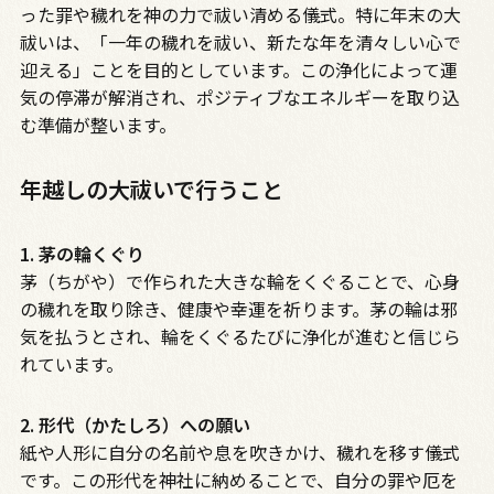
った罪や穢れを神の力で祓い清める儀式。特に年末の大
祓いは、「一年の穢れを祓い、新たな年を清々しい心で
迎える」ことを目的としています。この浄化によって運
気の停滞が解消され、ポジティブなエネルギーを取り込
む準備が整います。
年越しの大祓いで行うこと
1. 茅の輪くぐり
茅（ちがや）で作られた大きな輪をくぐることで、心身
の穢れを取り除き、健康や幸運を祈ります。茅の輪は邪
気を払うとされ、輪をくぐるたびに浄化が進むと信じら
れています。
2. 形代（かたしろ）への願い
紙や人形に自分の名前や息を吹きかけ、穢れを移す儀式
です。この形代を神社に納めることで、自分の罪や厄を