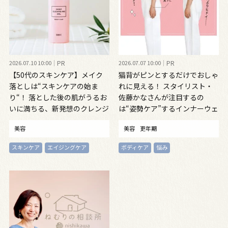
2026.07.10 10:00
PR
2026.07.07 10:00
PR
【50代のスキンケア】メイク
猫背がピンとするだけでおしゃ
落としは“スキンケアの始ま
れに見える！ スタイリスト・
り“！ 落とした後の肌がうるお
佐藤かなさんが注目するの
いに満ちる、新発想のクレンジ
は“姿勢ケア”するインナーウェ
ングオイル
ア
美容
美容
更年期
スキンケア
エイジングケア
ボディケア
悩み