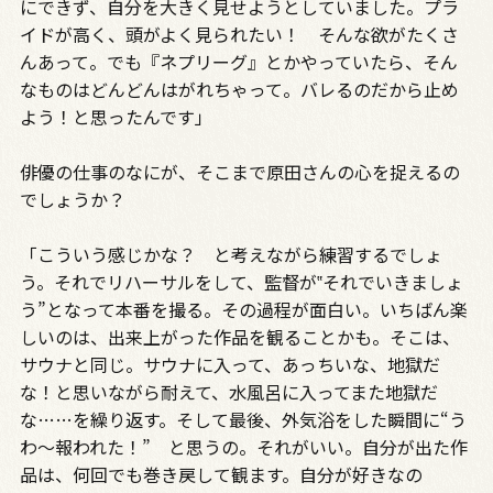
にできず、自分を大きく見せようとしていました。プラ
イドが高く、頭がよく見られたい！ そんな欲がたくさ
んあって。でも『ネプリーグ』とかやっていたら、そん
なものはどんどんはがれちゃって。バレるのだから止め
よう！と思ったんです」
俳優の仕事のなにが、そこまで原田さんの心を捉えるの
でしょうか？
「こういう感じかな？ と考えながら練習するでしょ
う。それでリハーサルをして、監督が‟それでいきましょ
う”となって本番を撮る。その過程が面白い。いちばん楽
しいのは、出来上がった作品を観ることかも。そこは、
サウナと同じ。サウナに入って、あっちいな、地獄だ
な！と思いながら耐えて、水風呂に入ってまた地獄だ
な……を繰り返す。そして最後、外気浴をした瞬間に“う
わ～報われた！” と思うの。それがいい。自分が出た作
品は、何回でも巻き戻して観ます。自分が好きなの