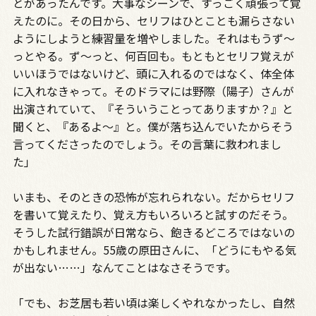
とがあったんです。大事なシーンで、すっごく頑張って覚
えたのに。その日から、セリフはひとことも漏らさない
ようにしようと練習量を増やしました。それはもうず～
っとやる。ず～っと、何百回も。もともとセリフ覚えが
いいほうではないけど、頭に入れるのではなく、体全体
に入れなきゃって。そのドラマには野際（陽子）さんが
出演されていて、『そういうことってありますか？』と
聞くと、『あるよ～』と。僕が落ち込んでいたからそう
言ってくださったのでしょう。その言葉に救われまし
た」
いまも、そのときの恐怖が忘れられない。だからセリフ
を書いて覚えたり、覚え方もいろいろと試すのだそう。
そうした試行錯誤が日常なら、飽きるどころではないの
かもしれません。55歳の原田さんに、「どうにもやる気
が出ない……」なんてことはなさそうです。
「でも、お芝居も若い頃は楽しくやれなかったし、自然