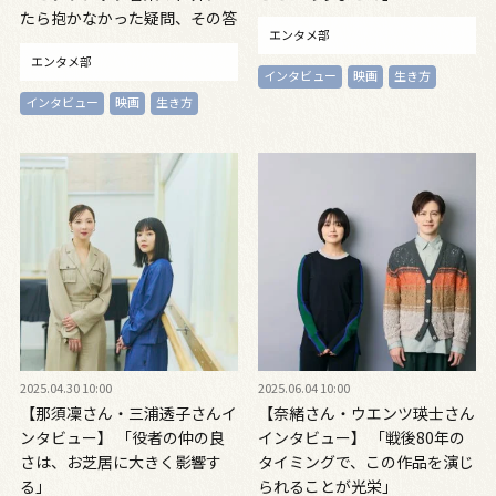
たら抱かなかった疑問、その答
エンタメ部
えを探して
エンタメ部
インタビュー
映画
生き方
インタビュー
映画
生き方
2025.04.30 10:00
2025.06.04 10:00
【那須凜さん・三浦透子さんイ
【奈緒さん・ウエンツ瑛士さん
ンタビュー】 「役者の仲の良
インタビュー】 「戦後80年の
さは、お芝居に大きく影響す
タイミングで、この作品を演じ
る」
られることが光栄」