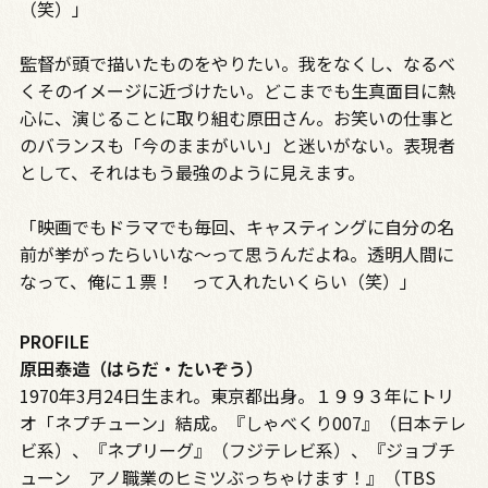
（笑）」
監督が頭で描いたものをやりたい。我をなくし、なるべ
くそのイメージに近づけたい――。どこまでも生真面目に熱
心に、演じることに取り組む原田さん。お笑いの仕事と
のバランスも「今のままがいい」と迷いがない。表現者
として、それはもう最強のように見えます。
「映画でもドラマでも毎回、キャスティングに自分の名
前が挙がったらいいな～って思うんだよね。透明人間に
なって、俺に１票！ って入れたいくらい（笑）」
PROFILE
原田泰造（はらだ・たいぞう）
1970年
3
月
24
日生まれ。東京都出身。１９９３年にトリ
オ「ネプチューン」結成。『しゃべくり
007
』（日本テレ
ビ系）、『ネプリーグ』（フジテレビ系）、『ジョブチ
ューン アノ職業のヒミツぶっちゃけます！』（
TBS