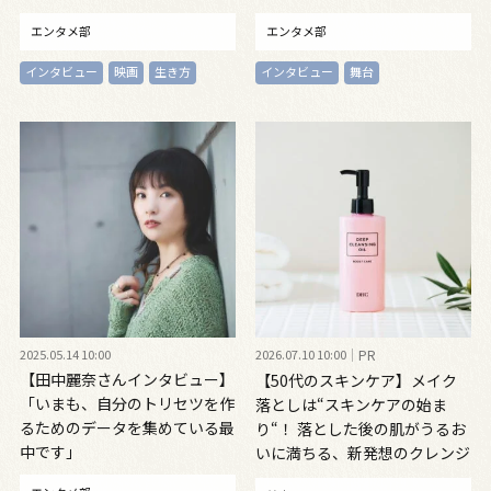
エンタメ部
エンタメ部
インタビュー
映画
生き方
インタビュー
舞台
2025.05.14 10:00
2026.07.10 10:00
PR
【田中麗奈さんインタビュー】
【50代のスキンケア】メイク
「いまも、自分のトリセツを作
落としは“スキンケアの始ま
るためのデータを集めている最
り“！ 落とした後の肌がうるお
中です」
いに満ちる、新発想のクレンジ
ングオイル