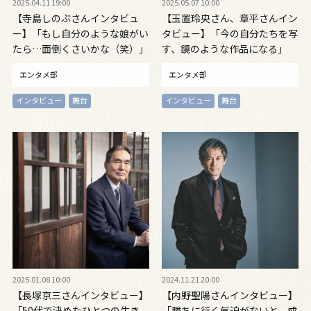
2025.04.11 19:00
2025.05.07 10:00
【寺島しのぶさんインタビュ
【玉置玲央さん、章平さんイン
ー】「もし自分のような娘がい
タビュー】「今の自分たちを写
たら…面倒くさいかな（笑）」
す、鏡のような作品になる」
エンタメ部
エンタメ部
インタビュー
舞台
インタビュー
舞台
2025.01.08 10:00
2024.11.21 20:00
【長塚京三さんインタビュー】
【内野聖陽さんインタビュー】
「50代で決めたひとつの生き
「勝ちに行く気迫がないと、成