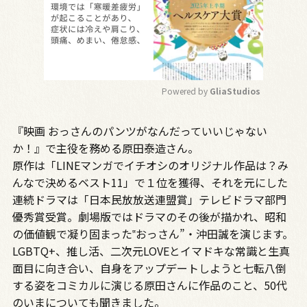
Powered by 
GliaStudios
M
『映画 おっさんのパンツがなんだっていいじゃない
u
t
か！』で主役を務める原田泰造さん。
e
原作は「LINEマンガでイチオシのオリジナル作品は？み
んなで決めるベスト11」で１位を獲得、それを元にした
連続ドラマは「日本民放放送連盟賞」テレビドラマ部門
優秀賞受賞。劇場版ではドラマのその後が描かれ、昭和
の価値観で凝り固まった‟おっさん”・沖田誠を演じます。
LGBTQ+、推し活、二次元LOVEとイマドキな常識と生真
面目に向き合い、自身をアップデートしようと七転八倒
する姿をコミカルに演じる原田さんに作品のこと、50代
のいまについても聞きました。