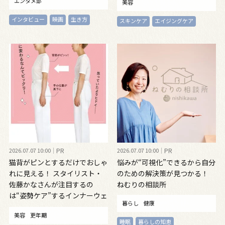
エンタメ部
美容
インタビュー
映画
生き方
スキンケア
エイジングケア
2026.07.07 10:00
PR
2026.07.07 10:00
PR
猫背がピンとするだけでおしゃ
悩みが“可視化”できるから自分
れに見える！ スタイリスト・
のための解決策が見つかる！
佐藤かなさんが注目するの
ねむりの相談所
は“姿勢ケア”するインナーウェ
暮らし
健康
ア
美容
更年期
睡眠
暮らしの知恵