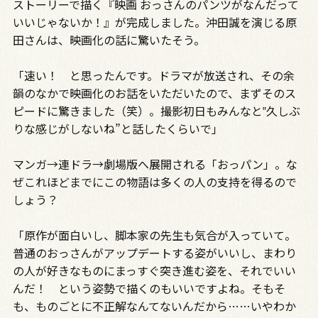
ストーリーで描く『映画 おっさんのパンツがなんだって
いいじゃないか！』が完成しました。沖田誠を演じる原
田さんは、映画化の話に驚いたそう。
「速い！ と思ったんです。ドラマが放送され、その余
韻のなかで映画化のお話をいただいたので、まずそのス
ピードに驚きました（笑）。撮影初日もみんなと‟久しぶ
りな感じがしないね”と話したくらいで」
マンガ→連ドラ→劇場版へ展開される「おっパン」。な
ぜこれほどまでにこの物語は多くの人の支持を得るので
しょう？
「原作が面白いし、脚本家の先生も気合が入っていて。
普通のおっさんがアップデートする姿がいいし、まわり
の人が好きなものにまっすぐ突き進む姿を、それでいい
んだ！ という姿勢で描くのもいいですよね。そもそ
も、ものごとに不正解なんてないんだから……いやわか