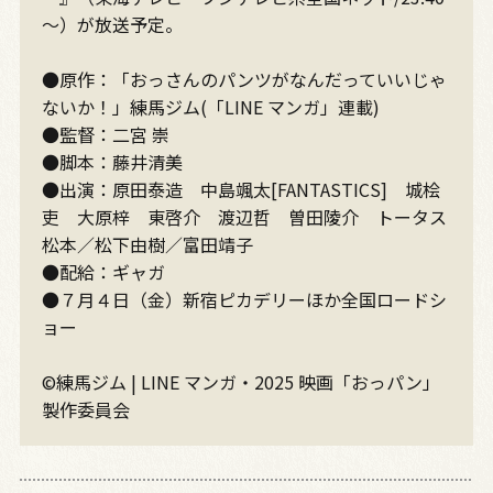
～）が放送予定。
●原作：「おっさんのパンツがなんだっていいじゃ
ないか！」練馬ジム(「LINE マンガ」連載)
●監督：二宮 崇
●脚本：藤井清美
●出演：原田泰造 中島颯太[FANTASTICS] 城桧
吏 大原梓 東啓介 渡辺哲 曽田陵介 トータス
松本／松下由樹／富田靖子
●配給：ギャガ
●７月４日（金）新宿ピカデリーほか全国ロードシ
ョー
©練馬ジム | LINE マンガ・2025 映画「おっパン」
製作委員会