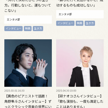
方。行動しないと、運もついて
功するものも成功しない」
こない」
エンタメ部
エンタメ部
インタビュー
映画
生き方
インタビュー
映画
生き方
2025.03.01 16:30
2025.04.30 10:00
【異色のピアニストで話題！
【研ナオコさんインタビュー】
角野隼斗さんインタビュー】ず
「歌も演技も、一度も満足した
っとクラシック音楽の世界にい
ことはありません」