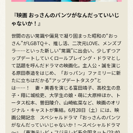
『映画 おっさんのパンツがなんだっていいじ
ゃないか！』
世間の古い常識や偏見で凝り固まった昭和の“おっ
さん”がLGBTQ＋、推し活、二次元LOVE、メンズブ
ラ……といった新しい“常識”に出会い、少しずつア
ップデートしていくロールプレイング・ドラマとし
て話題を呼んだドラマの映画化。主人公・誠を演じ
る原田泰造をはじめ、「おっパン」ファミリーに新
たに立ちはだかる“アップデートタスク”と
は……！ 妻・美香を演じる富田靖子、高校生の息
子・翔に城桧吏、大学生の娘・萌に大原梓ほか、ト
ータス松本、曽田陵介、山崎紘菜など、映画のオリ
ジナル・キャストが集結。6月28日（土）には、映
画公開記念 スペシャルドラマ『おっさんのパンツ
がなんだっていいじゃないか！～スぺシャルドラマ
～』（東海テレビ・フジテレビ系全国ネット/23:40