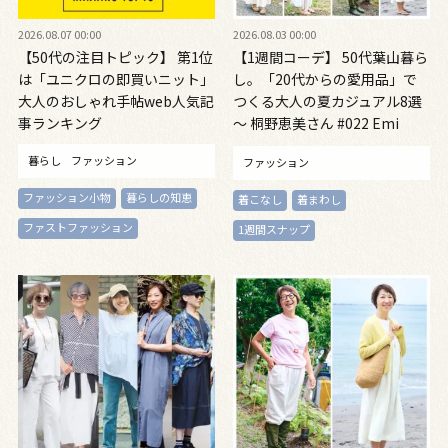
2026.08.07 00:00
2026.08.03 00:00
【50代の注目トピック】 第1位
【1週間コーデ】 50代葉山暮ら
は「ユニクロの即買いニット」
し。「20代からの愛用品」で
大人のおしゃれ手帖web人気記
つくる大人の夏カジュアル8選
事ランキング
～ 桐野恵美さん #022 Emi
Kirino～
暮らし
ファッション
ファッション
ファッション小物
暮らしの知恵
着こなし
着まわし
ファストファッション
1週間スナップ