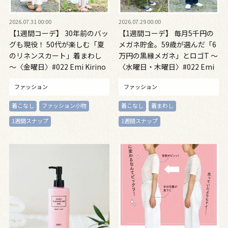
2026.07.31 00:00
2026.07.29 00:00
【1週間コーデ】 30年前のバッ
【1週間コーデ】 毎月5千円の
グも現役！ 50代が楽しむ「夏
メガネ貯金。59歳が選んだ「6
のリネンスカート」着まわし
万円の黒縁メガネ」とロゴT ～
～〈金曜日〉#022 Emi Kirino
〈水曜日・木曜日〉#022 Emi
～
Kirino～
ファッション
ファッション
着こなし
ファッション小物
着こなし
着まわし
1週間スナップ
1週間スナップ