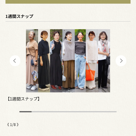
1週間スナップ
【1週間スナップ】
【
《
1
/
8
》