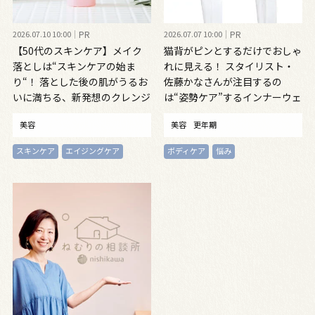
2026.07.10 10:00
PR
2026.07.07 10:00
PR
【50代のスキンケア】メイク
猫背がピンとするだけでおしゃ
落としは“スキンケアの始ま
れに見える！ スタイリスト・
り“！ 落とした後の肌がうるお
佐藤かなさんが注目するの
いに満ちる、新発想のクレンジ
は“姿勢ケア”するインナーウェ
ングオイル
ア
美容
美容
更年期
スキンケア
エイジングケア
ボディケア
悩み