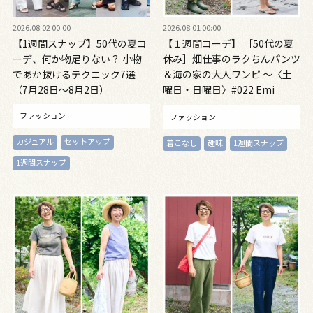
2026.08.02 00:00
2026.08.01 00:00
【1週間スナップ】50代の夏コ
【１週間コーデ】 ［50代の夏
ーデ、何か物足りない？ 小物
休み］畑仕事のラクちんパンツ
であか抜けるテクニック7選
＆海の家の大人ワンピ ～〈土
（7月28日～8月2日）
曜日・日曜日〉#022 Emi
Kirino～
ファッション
ファッション
カジュアル
セットアップ
着こなし
趣味
1週間スナップ
1週間スナップ