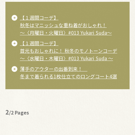
【１週間コーデ】
秋冬はマニッシュな重ね着がおしゃれ！
～〈月曜日・火曜日〉#013 Yukari Suda～
【１週間コーデ】
首元もおしゃれに！ 秋冬のモノトーンコーデ
～〈水曜日・木曜日〉#013 Yukari Suda ～
薄手のアウターの出番到来！
冬まで着られる1枚仕立てのロングコート4選
2
/2 Pages