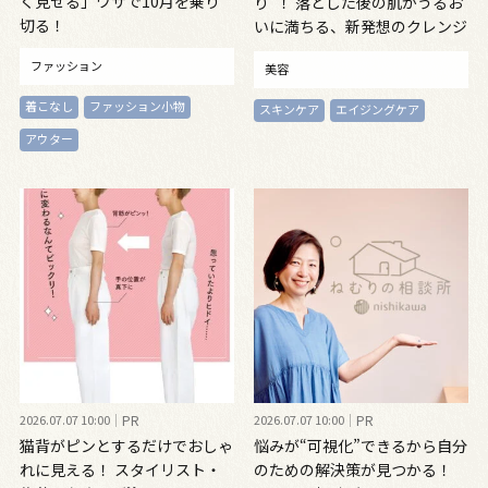
く見せる」ワザで10月を乗り
り“！ 落とした後の肌がうるお
切る！
いに満ちる、新発想のクレンジ
ングオイル
ファッション
美容
着こなし
ファッション小物
スキンケア
エイジングケア
アウター
2026.07.07 10:00
PR
2026.07.07 10:00
PR
猫背がピンとするだけでおしゃ
悩みが“可視化”できるから自分
れに見える！ スタイリスト・
のための解決策が見つかる！