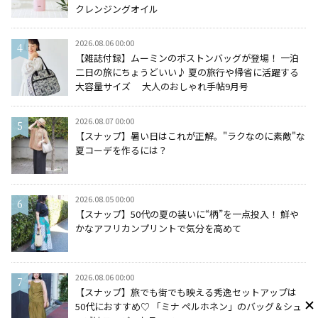
クレンジングオイル
2026.08.06 00:00
【雑誌付録】ムーミンのボストンバッグが登場！ 一泊
二日の旅にちょうどいい♪ 夏の旅行や帰省に活躍する
大容量サイズ 大人のおしゃれ手帖9月号
2026.08.07 00:00
【スナップ】暑い日はこれが正解。"ラクなのに素敵"な
夏コーデを作るには？
2026.08.05 00:00
【スナップ】50代の夏の装いに“柄”を一点投入！ 鮮や
かなアフリカンプリントで気分を高めて
2026.08.06 00:00
【スナップ】旅でも街でも映える秀逸セットアップは
50代におすすめ♡ 「ミナ ペルホネン」のバッグ＆シュ