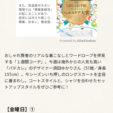
Powered by 
GliaStudios
M
おしゃれ賢者のリアルな着こなしとワードローブを拝見
u
t
する「１週間コーデ」。今週は海外からの人気も高い
e
「パドカレ」のデザイナー須田ゆかりさん（57歳／身長
157cm）。今シーズンいち押しのロングスカートを主役
に着まわし。コートスタイルと、シャツを合わせたセッ
トアップスタイルをぜひご参考に！
【金曜日】➀