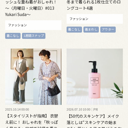
ッシュな重ね着がおしゃれ！
冬まで着られる1枚仕立てのロ
～〈月曜日・火曜日〉#013
ングコート4選
Yukari Suda～
ファッション
ファッション
着こなし
着まわし
アウター
着こなし
1週間スナップ
2025.10.14 00:00
2026.07.10 10:00
PR
【スタイリストが指南】 衣替
【50代のスキンケア】メイク
え前に！ おしゃれを「秋っぽ
落としは“スキンケアの始ま