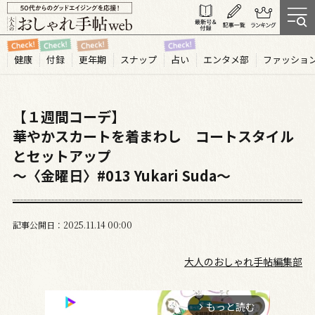
健康
付録
更年期
スナップ
占い
エンタメ部
ファッショ
【１週間コーデ】
華やかスカートを着まわし コートスタイル
とセットアップ
～〈金曜日〉#013 Yukari Suda～
記事公開日
2025.11
14
00:00
大人のおしゃれ手帖編集部
もっと読む
arrow_forward_ios