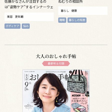
佐藤かなさんが注目するの
ねむりの相談所
は“姿勢ケア”するインナーウェ
暮らし
健康
ア
美容
更年期
睡眠
暮らしの知恵
ボディケア
悩み
大人のおしゃれ手帖
最新号＆付録