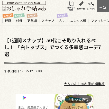
健康
付録
更年期
スナップ
占い
エンタメ部
ファッショ
【1週間スナップ】50代こそ取り入れるべ
し！ 「白トップス」でつくる多幸感コーデ7
選
記事公開日
2025.12
07
00:00
大人のおしゃれ手帖編集部
もっと読む
arrow_forward_ios