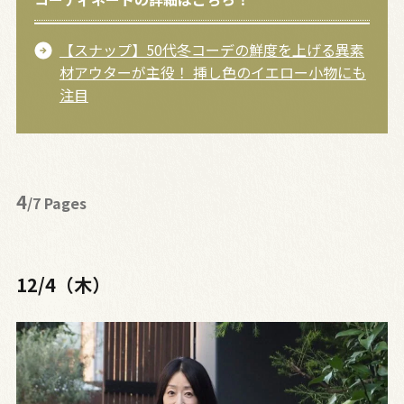
【スナップ】50代冬コーデの鮮度を上げる異素
材アウターが主役！ 挿し色のイエロー小物にも
注目
4
/7 Pages
12/4（木）