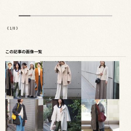
つ
《
1
/
8
》
この記事の画像一覧