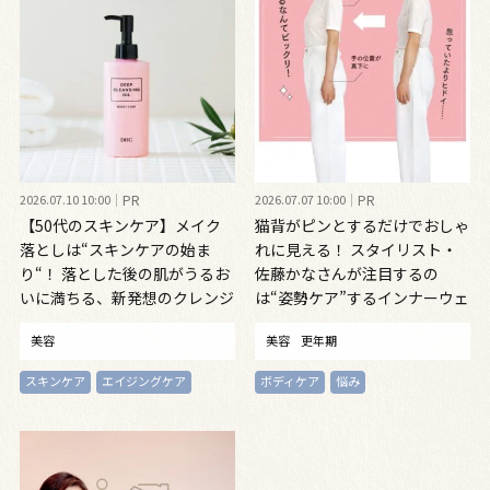
2026.07.10 10:00
PR
2026.07.07 10:00
PR
【50代のスキンケア】メイク
猫背がピンとするだけでおしゃ
落としは“スキンケアの始ま
れに見える！ スタイリスト・
り“！ 落とした後の肌がうるお
佐藤かなさんが注目するの
いに満ちる、新発想のクレンジ
は“姿勢ケア”するインナーウェ
ングオイル
ア
美容
美容
更年期
スキンケア
エイジングケア
ボディケア
悩み