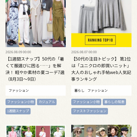
2026.08.09 00:00
2026.08.07 00:00
【1週間スナップ】50代の「暑
【50代の注目トピック】 第1位
くて服選びに困る……」を解
は「ユニクロの即買いニット」
決！ 軽やか素材の夏コーデ7選
大人のおしゃれ手帖web人気記
（8月3日～9日）
事ランキング
ファッション
暮らし
ファッション
ファッション小物
カジュアル
ファッション小物
暮らしの知恵
1週間スナップ
ファストファッション