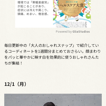
Powered by 
GliaStudios
M
毎日更新中の「大人のおしゃれスナップ」で紹介してい
u
t
るコーディネートを1週間分まとめておさらい。顔まわり
e
をパッと華やかに映す白を効果的に使うおしゃれさんた
ちが集結！
12/1（月）