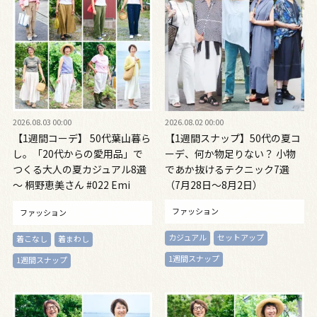
2026.08.03 00:00
2026.08.02 00:00
【1週間コーデ】 50代葉山暮ら
【1週間スナップ】50代の夏コ
し。「20代からの愛用品」で
ーデ、何か物足りない？ 小物
つくる大人の夏カジュアル8選
であか抜けるテクニック7選
～ 桐野恵美さん #022 Emi
（7月28日～8月2日）
Kirino～
ファッション
ファッション
カジュアル
セットアップ
着こなし
着まわし
1週間スナップ
1週間スナップ