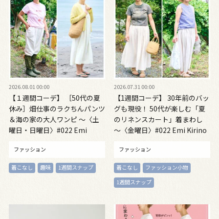
2026.08.01 00:00
2026.07.31 00:00
【１週間コーデ】 ［50代の夏
【1週間コーデ】 30年前のバッ
休み］畑仕事のラクちんパンツ
グも現役！ 50代が楽しむ「夏
＆海の家の大人ワンピ ～〈土
のリネンスカート」着まわし
曜日・日曜日〉#022 Emi
～〈金曜日〉#022 Emi Kirino
Kirino～
～
ファッション
ファッション
着こなし
趣味
1週間スナップ
着こなし
ファッション小物
1週間スナップ