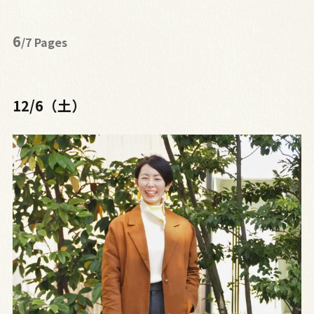
6
/7 Pages
12/6（土）