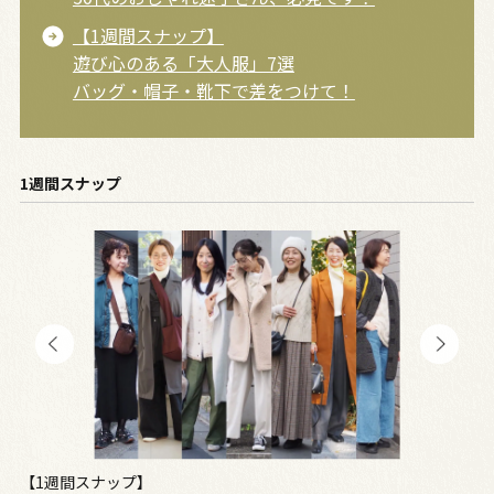
【1週間スナップ】
遊び心のある「大人服」7選
バッグ・帽子・靴下で差をつけて！
1週間スナップ
で
【1週間スナップ】
【