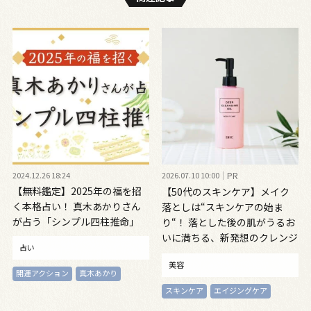
2024.12.26 18:24
2026.07.10 10:00
PR
【無料鑑定】2025年の福を招
【50代のスキンケア】メイク
く本格占い！ 真木あかりさん
落としは“スキンケアの始ま
が占う「シンプル四柱推命」
り“！ 落とした後の肌がうるお
いに満ちる、新発想のクレンジ
占い
ングオイル
美容
開運アクション
真木あかり
スキンケア
エイジングケア