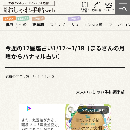
健康
付録
更年期
スナップ
占い
エンタメ部
ファッショ
今週の12星座占い1/12～1/18【まるさんの月
曜からハナマル占い】
記事公開日
2026.01
11
19:00
大人のおしゃれ手帖編集部
もっと読む
arrow_forward_ios