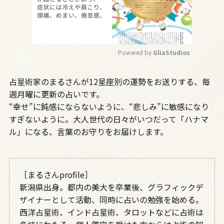
Powered by 
GliaStudios
M
占星術家のまるさんが12星座別の運勢をお送りする、毎
u
t
週月曜に更新の占いです。
e
“幸せ”に鈍感にならないように、“悲しみ”に敏感になり
すぎないように。大人世代の日々がいつだって「ハナマ
ル」になる、言葉のお守りをお届けします。
［まるさんprofile］
新潟県出身。都内の美大を
卒業後、グラフィックデ
ザイナーとして活動、同時に占いの勉強を始める。
西洋占星術、インド占星術、タロットなどに占術は