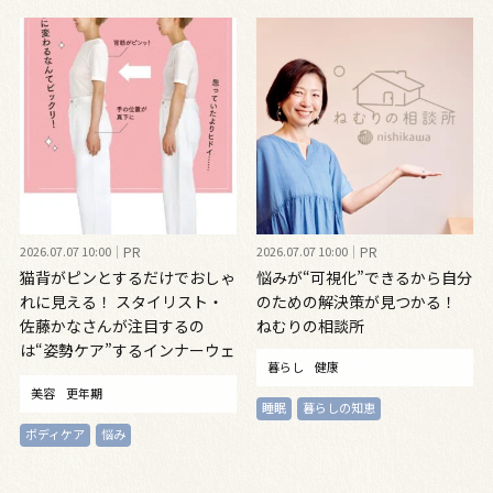
2026.07.07 10:00
PR
2026.07.07 10:00
PR
猫背がピンとするだけでおしゃ
悩みが“可視化”できるから自分
れに見える！ スタイリスト・
のための解決策が見つかる！
佐藤かなさんが注目するの
ねむりの相談所
は“姿勢ケア”するインナーウェ
暮らし
健康
ア
美容
更年期
睡眠
暮らしの知恵
ボディケア
悩み