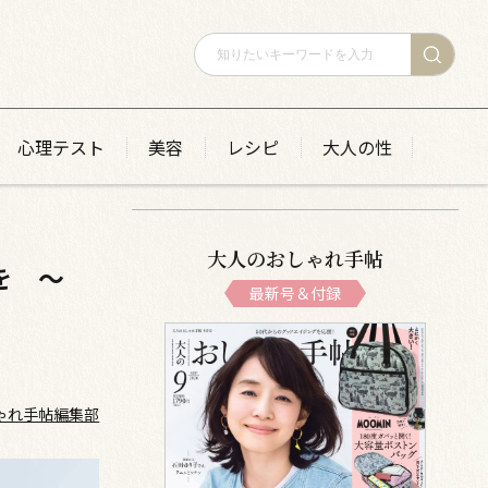
心理テスト
美容
レシピ
大人の性
大人のおしゃれ手帖
を ～
最新号＆付録
ゃれ手帖編集部