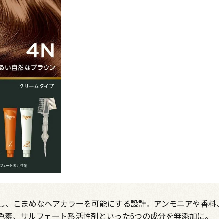
し、こまめなヘアカラーを可能にする設計。アンモニアや香料
色素、サルフェート系活性剤といった6つの成分を無添加に。