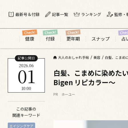
最新号＆付録
記事一覧
ランキング
監修・
健康
付録
更年期
スナップ
占
大人のおしゃれ手帖
美容
白髪、こまめに
記事公開日
2026.06
01
白髪、こまめに染めた
Bigen リピカラー～
10:00
PR ホーユー
この記事の
関連キーワード
エイジングケア