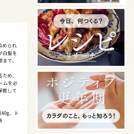
染められ
が白髪を
際まで、
るため、
ームを必
保管して
剤40g、ト
格