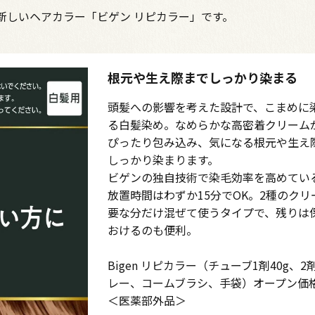
新しいヘアカラー「ビゲン リピカラー」です。
根元や生え際までしっかり染まる
頭髪への影響を考えた設計で、こまめに
る白髪染め。なめらかな高密着クリーム
ぴったり包み込み、気になる根元や生え
しっかり染まります。
ビゲンの独自技術で染毛効率を高めてい
放置時間はわずか15分でOK。2種のクリ
要な分だけ混ぜて使うタイプで、残りは
おけるのも便利。
Bigen リピカラー（チューブ1剤40g、2
レー、コームブラシ、手袋）オープン価
＜医薬部外品＞