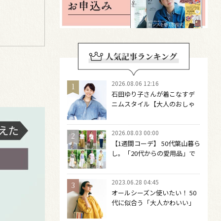
2026.08.06 12:16
石田ゆり子さんが着こなすデ
ニムスタイル【大人のおしゃ
れの最適解】 引き算をするほ
どファッションは自由になる
2026.08.03 00:00
【1週間コーデ】 50代葉山暮ら
し。「20代からの愛用品」で
つくる大人の夏カジュアル8選
～ 桐野恵美さん #022 Emi
2023.06.28 04:45
Kirino～
オールシーズン使いたい！ 50
代に似合う「大人かわいい」
サングラス６選