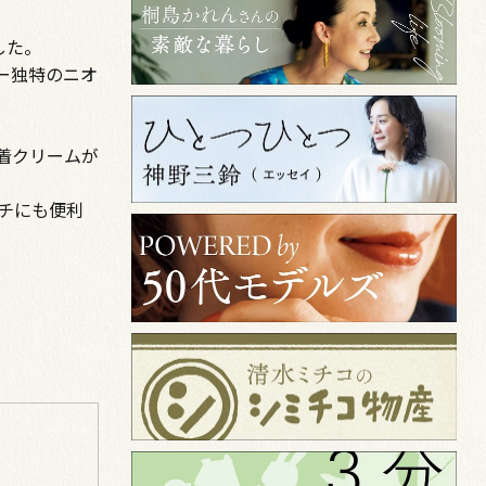
した。
ー独特のニオ
着クリームが
チにも便利