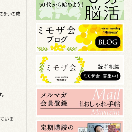
の6つの成
。
す。
していま