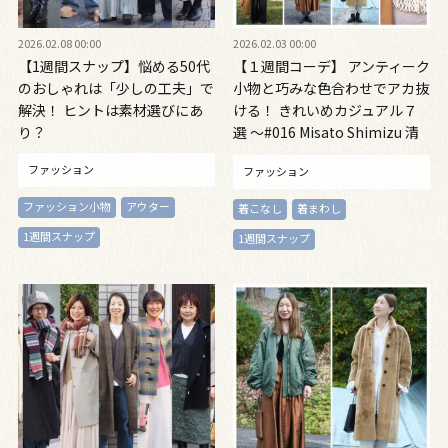
2026.02.08 00:00
2026.02.03 00:00
【1週間スナップ】悩める50代
【１週間コーデ】 アンティーク
のおしゃれは「少しの工夫」で
小物と巧みな色合わせでアカ抜
解決！ ヒントは素材選びにあ
ける！ きれいめカジュアル７
り？
選 ～#016 Misato Shimizu 清
水美里さん～
ファッション
ファッション
ファッション小物
アウター
着こなし
着まわし
1週間スナップ
1週間スナップ