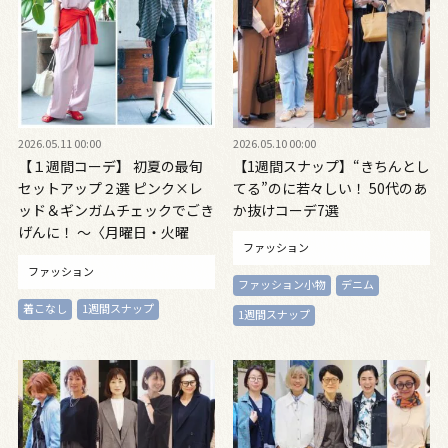
2026.05.11 00:00
2026.05.10 00:00
【１週間コーデ】 初夏の最旬
【1週間スナップ】“きちんとし
セットアップ２選 ピンク×レ
てる”のに若々しい！ 50代のあ
ッド＆ギンガムチェックでごき
か抜けコーデ7選
げんに！ ～〈月曜日・火曜
ファッション
日〉#019 Yuko Adachi～
ファッション
ファッション小物
デニム
着こなし
1週間スナップ
1週間スナップ