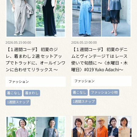
2026.05.15 00:00
2026.05.13 00:00
【１週間コーデ】 初夏のジ
【１週間コーデ】 初夏のデニ
レ、着まわし２選 セットアッ
ムとヴィンテージＴは レース
プでトラッドに、オールインワ
使いで旬顔に ～〈水曜日・木
ンに合わせてリラックス ～
曜日〉#019 Yuko Adachi～
〈金曜日〉#019 Yuko Adachi
ファッション
ファッション
～
着こなし
ファッション小物
着こなし
着まわし
1週間スナップ
1週間スナップ