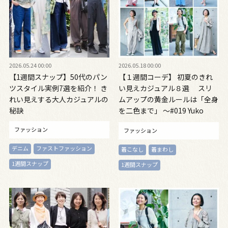
2026.05.24 00:00
2026.05.18 00:00
【1週間スナップ】50代のパン
【１週間コーデ】 初夏のきれ
ツスタイル実例7選を紹介！ き
い見えカジュアル８選 スリ
れい見えする大人カジュアルの
ムアップの黄金ルールは「全身
秘訣
を二色まで」 ～#019 Yuko
Adachi 足立優子さん～
ファッション
ファッション
デニム
ファストファッション
着こなし
着まわし
1週間スナップ
1週間スナップ