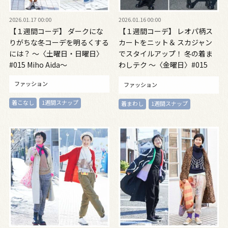
2026.01.17 00:00
2026.01.16 00:00
【１週間コーデ】 ダークにな
【１週間コーデ】 レオパ柄ス
りがちな冬コーデを明るくする
カートをニット＆ スカジャン
には？ ～〈土曜日・日曜日〉
でスタイルアップ！ 冬の着ま
#015 Miho Aida～
わしテク ～〈金曜日〉#015
Miho Aida～
ファッション
ファッション
着こなし
1週間スナップ
着まわし
1週間スナップ