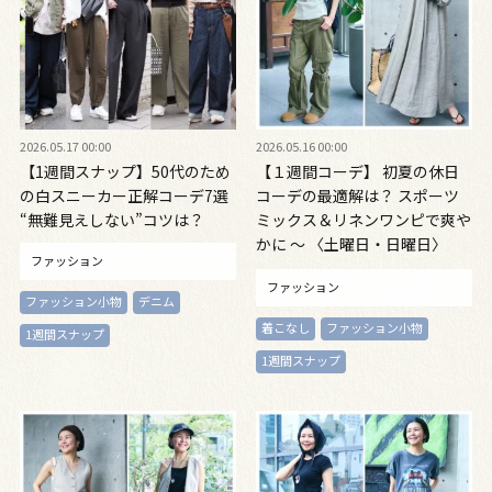
2026.05.17 00:00
2026.05.16 00:00
【1週間スナップ】50代のため
【１週間コーデ】 初夏の休日
の白スニーカー正解コーデ7選
コーデの最適解は？ スポーツ
“無難見えしない”コツは？
ミックス＆リネンワンピで爽や
かに ～ 〈土曜日・日曜日〉
ファッション
#019 Yuko Adachi～
ファッション
ファッション小物
デニム
着こなし
ファッション小物
1週間スナップ
1週間スナップ