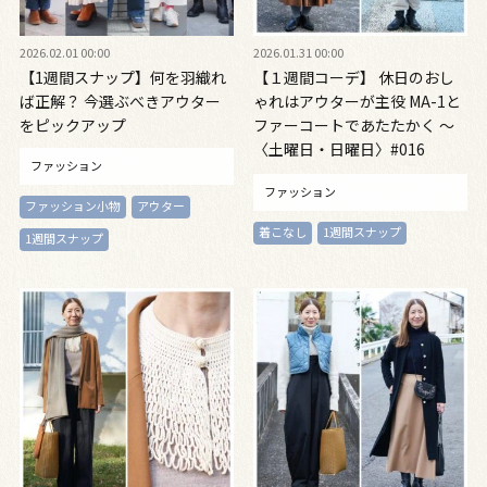
2026.02.01 00:00
2026.01.31 00:00
【1週間スナップ】何を羽織れ
【１週間コーデ】 休日のおし
ば正解？ 今選ぶべきアウター
ゃれはアウターが主役 MA-1と
をピックアップ
ファーコートであたたかく ～
〈土曜日・日曜日〉#016
ファッション
Misato Shimizu～
ファッション
ファッション小物
アウター
着こなし
1週間スナップ
1週間スナップ