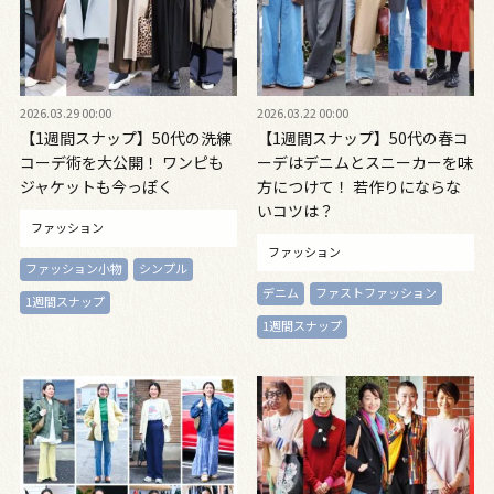
2026.03.29 00:00
2026.03.22 00:00
【1週間スナップ】50代の洗練
【1週間スナップ】50代の春コ
コーデ術を大公開！ ワンピも
ーデはデニムとスニーカーを味
ジャケットも今っぽく
方につけて！ 若作りにならな
いコツは？
ファッション
ファッション
ファッション小物
シンプル
デニム
ファストファッション
1週間スナップ
1週間スナップ