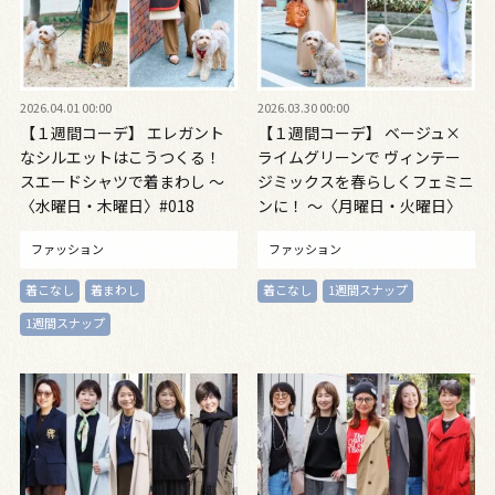
2026.04.01 00:00
2026.03.30 00:00
【１週間コーデ】 エレガント
【１週間コーデ】 ベージュ×
なシルエットはこうつくる！
ライムグリーンで ヴィンテー
スエードシャツで着まわし ～
ジミックスを春らしくフェミニ
〈水曜日・木曜日〉#018
ンに！ ～〈月曜日・火曜日〉
Mariko Kuriya～
#018 Mariko Kuriya～
ファッション
ファッション
着こなし
着まわし
着こなし
1週間スナップ
1週間スナップ