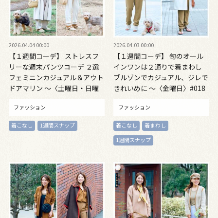
2026.04.04 00:00
2026.04.03 00:00
【１週間コーデ】 ストレスフ
【１週間コーデ】 旬のオール
リーな週末パンツコーデ ２選
インワンは２通りで着まわし
フェミニンカジュアル＆アウト
ブルゾンでカジュアル、ジレで
ドアマリン ～〈土曜日・日曜
きれいめに ～〈金曜日〉#018
日〉#018 Mariko Kuriya
Mariko Kuriya～
ファッション
ファッション
着こなし
1週間スナップ
着こなし
着まわし
1週間スナップ