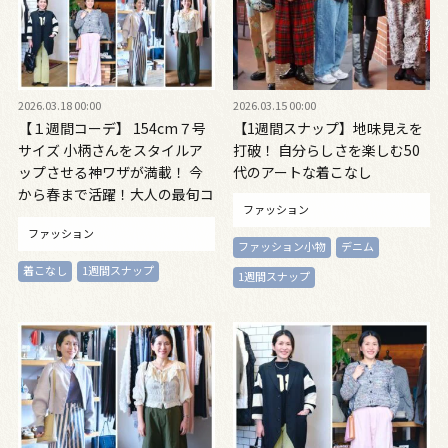
2026.03.18 00:00
2026.03.15 00:00
【１週間コーデ】 154cm７号
【1週間スナップ】地味見えを
サイズ 小柄さんをスタイルア
打破！ 自分らしさを楽しむ50
ップさせる神ワザが満載！ 今
代のアートな着こなし
から春まで活躍！大人の最旬コ
ファッション
ーデ８選 ～ #017 Fumiko
ファッション
Kawaguchi 川口史子さん～
ファッション小物
デニム
着こなし
1週間スナップ
1週間スナップ