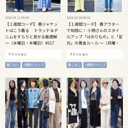
2026.03.11 00:00
2026.03.09 00:00
【１週間コーデ】 春ジャケッ
【１週間コーデ】 春アウター
トはこう着る トラッド＆デ
で旬顔に！ 小柄さんのスタイ
ニムをすらりと見せる最適解
ルアップ「はおりもの」と「足
～〈水曜日・木曜日〉#017
元」の黄金ルール ～〈月曜・
Fumiko Kawaguchi～
火曜〉#017 Fumiko
ファッション
ファッション
Kawaguchi～
着こなし
1週間スナップ
着こなし
1週間スナップ