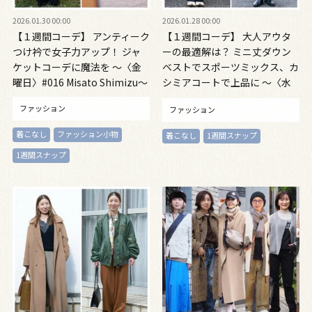
2026.01.30 00:00
2026.01.28 00:00
【１週間コーデ】 アンティーク
【１週間コーデ】 大人アウタ
つけ衿で女子力アップ！ ジャ
ーの最適解は？ ミニ丈ダウン
ケットコーデに魔法を ～〈金
ベストでスポーツミックス、カ
曜日〉#016 Misato Shimizu～
シミアコートで上品に ～〈水
曜日・木曜日〉#016 Misato
ファッション
ファッション
Shimizu～
着こなし
ファッション小物
着こなし
1週間スナップ
1週間スナップ