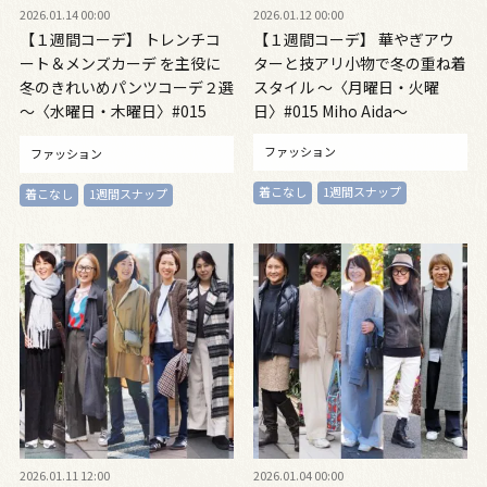
2026.01.14 00:00
2026.01.12 00:00
【１週間コーデ】 トレンチコ
【１週間コーデ】 華やぎアウ
ート＆メンズカーデ を主役に
ターと技アリ小物で冬の重ね着
冬のきれいめパンツコーデ２選
スタイル ～〈月曜日・火曜
～〈水曜日・木曜日〉#015
日〉#015 Miho Aida～
Miho Aida～
ファッション
ファッション
着こなし
1週間スナップ
着こなし
1週間スナップ
2026.01.11 12:00
2026.01.04 00:00