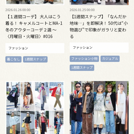
2026.01.26 00:00
2026.01.25 00:00
【１週間コーデ】 大人はこう
【1週間スナップ】「なんだか
着る！ キャメルコートとMA-1
地味…」を即解決！ 50代は“小
冬のアウターコーデ２選 ～
物選び”で印象がガラリと変わ
〈月曜日・火曜日〉#016
る
Misato Shimizu～
ファッション
ファッション
ファッション小物
カジュアル
着こなし
1週間スナップ
1週間スナップ