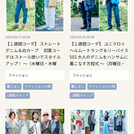
2026.05.27 00:00
2026.05.25 00:00
【１週間コーデ】 ストレート
【１週間コーデ】 ユニクロ×
デニム＆白カーブ 初夏コー
ヘルムートラング＆リーバイス
デは ストール使いでスタイル
501 大人のデニムをハンサムに
アップ！ ～〈水曜日・木曜
着こなす方程式 ～〈月曜日・
日〉#020 Masami Ishihara～
火曜日〉#020 Masami
ファッション
ファッション
Ishihara～
着こなし
ファッション小物
着こなし
ファッション小物
1週間スナップ
1週間スナップ