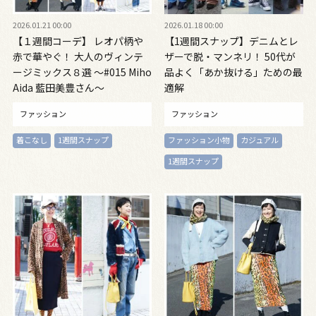
2026.01.21 00:00
2026.01.18 00:00
【１週間コーデ】 レオパ柄や
【1週間スナップ】デニムとレ
赤で華やぐ！ 大人のヴィンテ
ザーで脱・マンネリ！ 50代が
ージミックス８選 ～#015 Miho
品よく「あか抜ける」ための最
Aida 藍田美豊さん～
適解
ファッション
ファッション
着こなし
1週間スナップ
ファッション小物
カジュアル
1週間スナップ