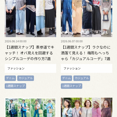
2026.06.14 00:00
2026.06.07 00:00
【1週間スナップ】表参道でキ
【1週間スナップ】ラクなのに
ャッチ！ オバ見えを回避する
洒落て見える！ 梅雨もへっち
シンプルコーデの作り方7選
ゃら「カジュアルコーデ」7選
ファッション
ファッション
デニム
カジュアル
デニム
カジュアル
1週間スナップ
1週間スナップ