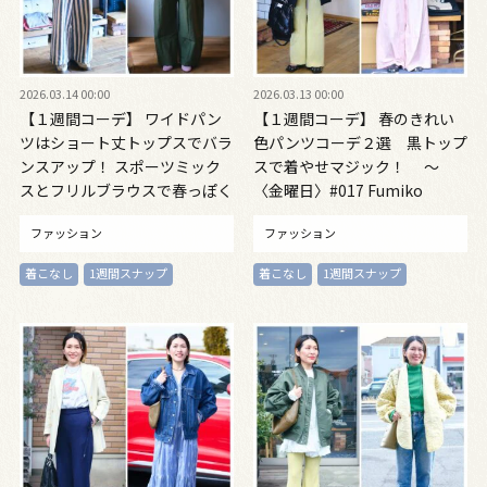
2026.03.14 00:00
2026.03.13 00:00
【１週間コーデ】 ワイドパン
【１週間コーデ】 春のきれい
ツはショート丈トップスでバラ
色パンツコーデ２選 黒トップ
ンスアップ！ スポーツミック
スで着やせマジック！ ～
スとフリルブラウスで春っぽく
〈金曜日〉#017 Fumiko
～〈土曜日・日曜日〉#017
Kawaguchi～
ファッション
ファッション
Fumiko Kawaguchi～
着こなし
1週間スナップ
着こなし
1週間スナップ