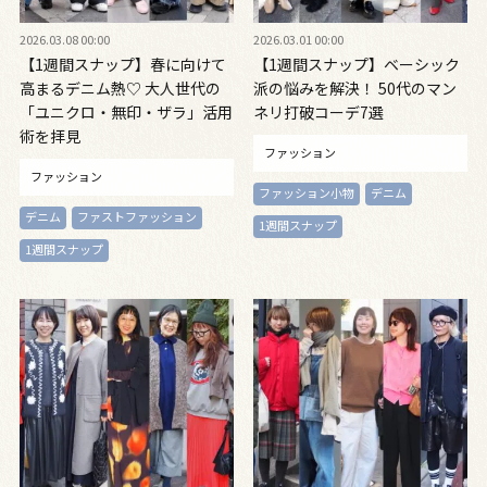
2026.03.08 00:00
2026.03.01 00:00
【1週間スナップ】春に向けて
【1週間スナップ】ベーシック
高まるデニム熱♡ 大人世代の
派の悩みを解決！ 50代のマン
「ユニクロ・無印・ザラ」活用
ネリ打破コーデ7選
術を拝見
ファッション
ファッション
ファッション小物
デニム
デニム
ファストファッション
1週間スナップ
1週間スナップ