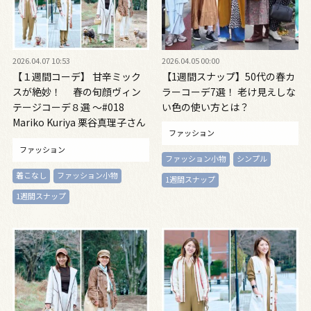
2026.04.07 10:53
2026.04.05 00:00
【１週間コーデ】 甘辛ミック
【1週間スナップ】50代の春カ
スが絶妙！ 春の旬顔ヴィン
ラーコーデ7選！ 老け見えしな
テージコーデ８選 ～#018
い色の使い方とは？
Mariko Kuriya 栗谷真理子さん
ファッション
～
ファッション
ファッション小物
シンプル
着こなし
ファッション小物
1週間スナップ
1週間スナップ