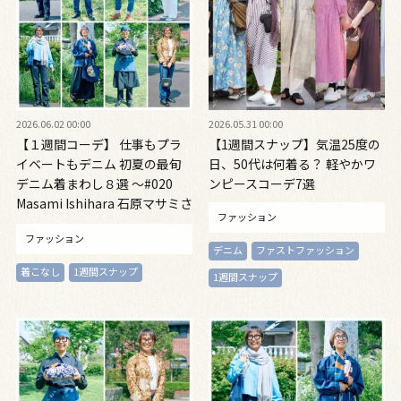
2026.06.02 00:00
2026.05.31 00:00
【１週間コーデ】 仕事もプラ
【1週間スナップ】気温25度の
イベートもデニム 初夏の最旬
日、50代は何着る？ 軽やかワ
デニム着まわし８選 ～#020
ンピースコーデ7選
Masami Ishihara 石原マサミさ
ファッション
ん～
ファッション
デニム
ファストファッション
着こなし
1週間スナップ
1週間スナップ