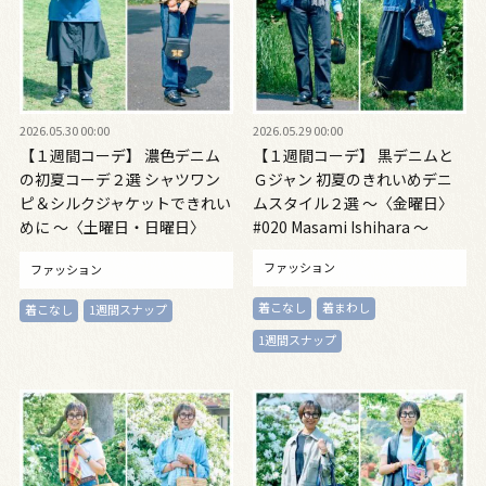
2026.05.30 00:00
2026.05.29 00:00
【１週間コーデ】 濃色デニム
【１週間コーデ】 黒デニムと
の初夏コーデ２選 シャツワン
Ｇジャン 初夏のきれいめデニ
ピ＆シルクジャケットできれい
ムスタイル２選 ～〈金曜日〉
めに ～〈土曜日・日曜日〉
#020 Masami Ishihara ～
#020 Masami Ishihara～
ファッション
ファッション
着こなし
着まわし
着こなし
1週間スナップ
1週間スナップ