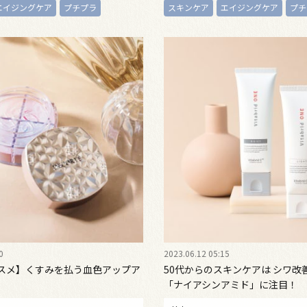
エイジングケア
プチプラ
スキンケア
エイジングケア
プチ
0
2023.06.12 05:15
コスメ】くすみを払う血色アップア
50代からのスキンケアは シワ改
「ナイアシンアミド」に注目！