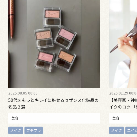
2025.08.05 00:00
2025.01.29 00:0
50代をもっとキレイに魅せるセザンヌ化粧品の
【美容家・神
名品３選
イクのコツ 
に」
美容
美容
メイク
プチプラ
メイク
エイ