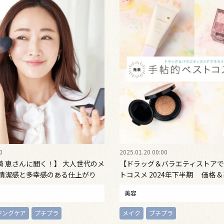
0
2025.01.20 00:00
崎 恵さんに聞く！】 大人世代のメ
【ドラッグ＆バラエティストアで
「清潔感と多幸感のある仕上がり
トコスメ 2024年下半期 価格 
上がるアイテム勢揃い！ メイク
美容
ジングケア
プチプラ
メイク
プチプラ