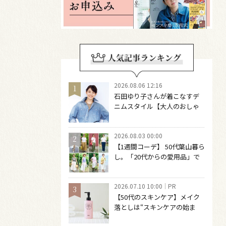
2026.08.06 12:16
石田ゆり子さんが着こなすデ
ニムスタイル【大人のおしゃ
れの最適解】 引き算をするほ
どファッションは自由になる
2026.08.03 00:00
【1週間コーデ】 50代葉山暮ら
し。「20代からの愛用品」で
つくる大人の夏カジュアル8選
～ 桐野恵美さん #022 Emi
2026.07.10 10:00
PR
Kirino～
【50代のスキンケア】メイク
落としは“スキンケアの始ま
り“！ 落とした後の肌がうるお