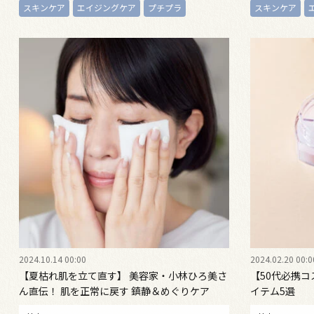
スキンケア
エイジングケア
プチプラ
スキンケア
2024.10.14 00:00
2024.02.20 00:0
【夏枯れ肌を立て直す】 美容家・小林ひろ美さ
【50代必携
ん直伝！ 肌を正常に戻す 鎮静＆めぐりケア
イテム5選