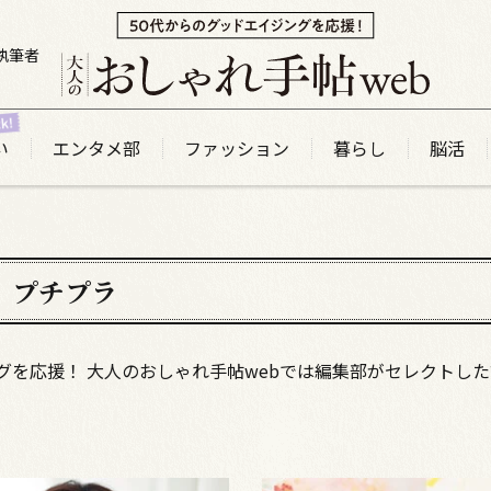
執筆者
い
エンタメ部
ファッション
暮らし
脳活
プチプラ
グを応援！ 大人のおしゃれ手帖webでは編集部がセレクトし