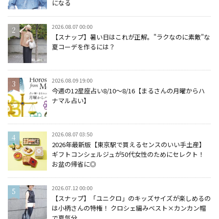
になる
2026.08.07 00:00
【スナップ】暑い日はこれが正解。"ラクなのに素敵"な
夏コーデを作るには？
2026.08.09 19:00
今週の12星座占い8/10～8/16【まるさんの月曜からハ
ナマル占い】
2026.08.07 03:50
2026年最新版【東京駅で買えるセンスのいい手土産】
ギフトコンシェルジュが50代女性のためにセレクト！
お盆の帰省に◎
2026.07.12 00:00
【スナップ】「ユニクロ」のキッズサイズが楽しめるの
は小柄さんの特権！ クロシェ編みベスト×カンカン帽
で夏気分