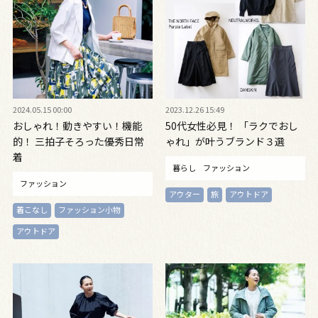
2024.05.15 00:00
2023.12.26 15:49
おしゃれ！動きやすい！機能
50代女性必見！ 「ラクでおし
的！ 三拍子そろった優秀日常
ゃれ」が叶うブランド３選
着
暮らし
ファッション
ファッション
アウター
旅
アウトドア
着こなし
ファッション小物
アウトドア