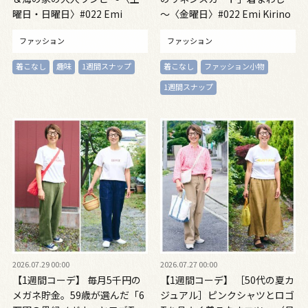
曜日・日曜日〉#022 Emi
～〈金曜日〉#022 Emi Kirino
Kirino～
～
ファッション
ファッション
着こなし
趣味
1週間スナップ
着こなし
ファッション小物
1週間スナップ
2026.07.29 00:00
2026.07.27 00:00
【1週間コーデ】 毎月5千円の
【1週間コーデ】 ［50代の夏カ
メガネ貯金。59歳が選んだ「6
ジュアル］ピンクシャツとロゴ