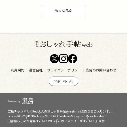
もっと見る
利用規約
運営会社
プライバシーポリシー
広告のお問い合わせ
page Top
宝島チャンネル
InRed
大人のおしゃれ手帖
sweet
mini
素敵なあの人
リンネル
otona ROSY
SPRiNG
otona MUSE
GLOW
MonoMax
smart
MonoMaster
田舎暮らしの本
宝島すごい！WEB
『このミステリーがすごい！』大賞