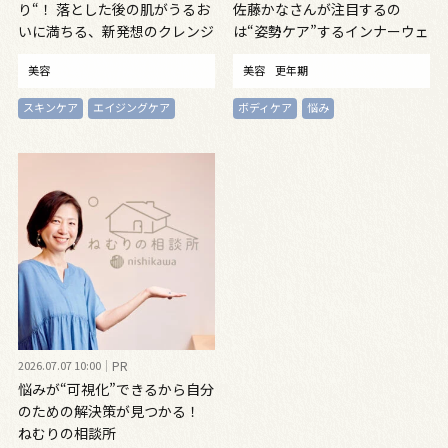
り“！ 落とした後の肌がうるお
佐藤かなさんが注目するの
いに満ちる、新発想のクレンジ
は“姿勢ケア”するインナーウェ
ングオイル
ア
美容
美容
更年期
スキンケア
エイジングケア
ボディケア
悩み
2026.07.07 10:00
PR
悩みが“可視化”できるから自分
のための解決策が見つかる！
ねむりの相談所