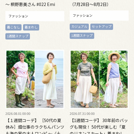
～ 桐野恵美さん #022 Emi
（7月28日～8月2日）
Kirino～
ファッション
ファッション
カジュアル
セットアップ
着こなし
着まわし
1週間スナップ
1週間スナップ
2026.08.01 00:00
2026.07.31 00:00
【１週間コーデ】 ［50代の夏
【1週間コーデ】 30年前のバッ
休み］畑仕事のラクちんパンツ
グも現役！ 50代が楽しむ「夏
＆海の家の大人ワンピ ～〈土
のリネンスカート」着まわし