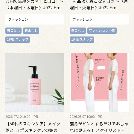
万円の黒縁メガネ」とロゴT ～
Tを品よく着こなすコツ ～〈月
〈水曜日・木曜日〉#022 Emi
曜日・火曜日〉#022 Emi
Kirino～
Kirino ～
ファッション
ファッション
着こなし
着まわし
着こなし
ファッション小物
1週間スナップ
1週間スナップ
2026.07.10 10:00
PR
2026.07.07 10:00
PR
【50代のスキンケア】メイク
猫背がピンとするだけでおしゃ
落としは“スキンケアの始ま
れに見える！ スタイリスト・