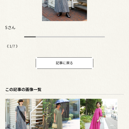
Sさん
J
《
1
/
7
》
記事に戻る
この記事の画像一覧