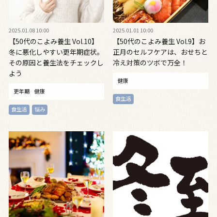
2025.01.08 10:00
2025.01.01 10:00
【50代のこよみ養生 Vol.10】
【50代のこよみ養生 Vol.9】お
冬に悪化しやすい更年期症状。
正月のセルフケアは、おせちと
その原因と養生法をチェックし
冷え対策のツボで万全！
よう
健康
更年期
健康
食生活
食生活
悩み