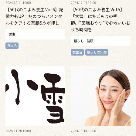
2024.12.11 10:00
2024.12.04 10:00
【50代のこよみ養生 Vol.6】記
【50代のこよみ養生 Vol.5】
憶力もUP！冬のつらいメンタ
「大雪」は冬ごもりの季
ルをケアする薬膳&ツボ押し
節。“薬膳おやつ”で心地いいお
うち時間を
健康
暮らし
健康
食生活
食生活
暮らしの知恵
2024.11.20 10:00
2024.11.13 10:00