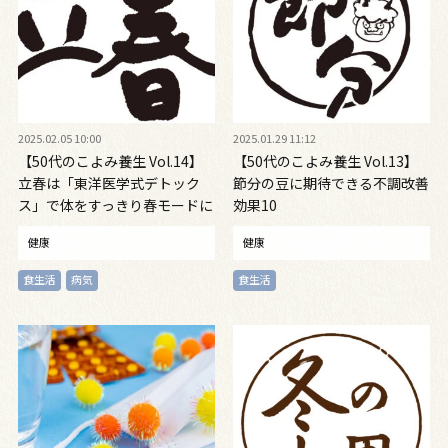
2025.02.05 10:00
2025.01.29 11:12
【50代のこよみ養生 Vol.14】
【50代のこよみ養生 Vol.13】
立春は「東洋医学式デトック
節分の豆に期待できる不調改善
ス」で体をすっきり春モードに
効果10
健康
健康
食生活
病気
食生活