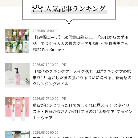
2026.08.03 00:00
【1週間コーデ】 50代葉山暮らし。「20代からの愛用
品」でつくる大人の夏カジュアル8選 ～ 桐野恵美さん
#022 Emi Kirino～
2026.07.10 10:00
PR
【50代のスキンケア】メイク落としは“スキンケアの始
まり“！ 落とした後の肌がうるおいに満ちる、新発想の
クレンジングオイル
2026.07.07 10:00
PR
猫背がピンとするだけでおしゃれに見える！ スタイリ
スト・佐藤かなさんが注目するのは“姿勢ケア”するイン
ナーウェア
2026.08.05 00:00