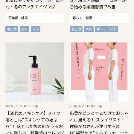
式・冬のアンチエイジング
ら始める薬膳習慣で改善
更年期
健康
暮らし
健康
食生活
病気
悩み
食生活
病気
暮らしの知恵
2026.07.10 10:00
PR
2026.07.07 10:00
PR
【50代のスキンケア】メイク
猫背がピンとするだけでおしゃ
落としは“スキンケアの始ま
れに見える！ スタイリスト・
り“！ 落とした後の肌がうるお
佐藤かなさんが注目するの
いに満ちる、新発想のクレンジ
は“姿勢ケア”するインナーウェ