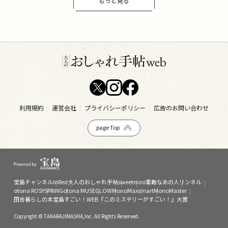
もっと見る
利用規約
運営会社
プライバシーポリシー
広告のお問い合わせ
page Top
宝島チャンネル
InRed
大人のおしゃれ手帖
sweet
mini
素敵なあの人
リンネル
otona ROSY
SPRiNG
otona MUSE
GLOW
MonoMax
smart
MonoMaster
田舎暮らしの本
宝島すごい！WEB
『このミステリーがすごい！』大賞
Copyright © TAKARAJIMASHA,Inc. All Rights Reserved.