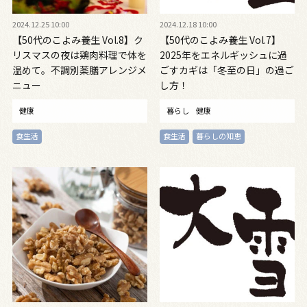
2024.12.25 10:00
2024.12.18 10:00
【50代のこよみ養生 Vol.8】ク
【50代のこよみ養生 Vol.7】
リスマスの夜は鶏肉料理で体を
2025年をエネルギッシュに過
温めて。不調別薬膳アレンジメ
ごすカギは「冬至の日」の過ご
ニュー
し方！
健康
暮らし
健康
食生活
食生活
暮らしの知恵