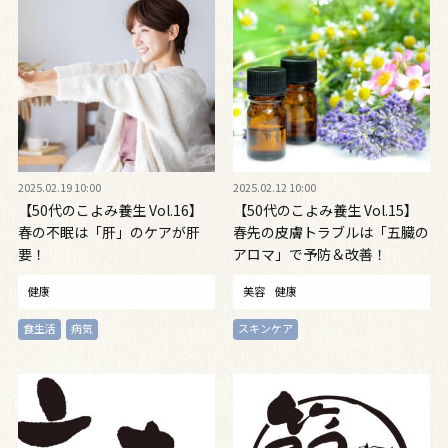
2025.02.19 10:00
2025.02.12 10:00
【50代のこよみ養生 Vol.16】
【50代のこよみ養生 Vol.15】
春の不眠は「肝」のケアが肝
春先の皮膚トラブルは「五臓の
要！
アロマ」で予防＆改善！
健康
美容
健康
食生活
病気
スキンケア