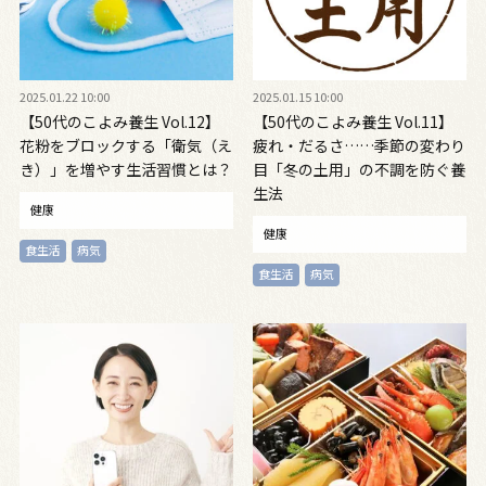
2025.01.22 10:00
2025.01.15 10:00
【50代のこよみ養生 Vol.12】
【50代のこよみ養生 Vol.11】
花粉をブロックする「衛気（え
疲れ・だるさ……季節の変わり
き）」を増やす生活習慣とは？
目「冬の土用」の不調を防ぐ養
生法
健康
健康
食生活
病気
食生活
病気