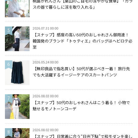
桐島かれんさん【葉山のご自宅の涼やかな食卓】「ガラ
スの器で暮らしに涼を取り入れる」
2026.07.31 00:00
【スナップ】感度の高い50代のおしゃれさん御用達！
韓国発のブランド「トゥティエ」のバッグはヘビロテ必
至
2026.05.24 00:00
【無印良品で指名買い】50代が選ぶべき一着！ 旅行先
でも大活躍するイージーケアのスカートパンツ
2026.08.03 00:00
【スナップ】50代のおしゃれさんはこう着る！ 小物で
魅せるモノトーンコーデ
2026.08.02 00:00
【スナップ】日常着に合う“日光下駄”で和モダンを楽し