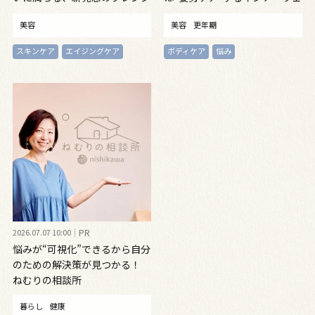
ングオイル
ア
美容
美容
更年期
スキンケア
エイジングケア
ボディケア
悩み
2026.07.07 10:00
PR
悩みが“可視化”できるから自分
のための解決策が見つかる！
ねむりの相談所
暮らし
健康