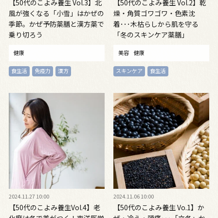
【50代のこよみ養生 Vol.3】北
【50代のこよみ養生 Vol.2】乾
風が強くなる「小雪」はかぜの
燥・角質ゴワゴワ・色素沈
季節。かぜ予防薬膳と漢方薬で
着･･･木枯らしから肌を守る
乗り切ろう
「冬のスキンケア薬膳」
健康
美容
健康
食生活
免疫力
漢方
スキンケア
食生活
2024.11.27 10:00
2024.11.06 10:00
【50代のこよみ養生Vol.4】老
【50代のこよみ養生 Vo.1】か
化度は冬で差がつく！東洋医学
ぜ・冷え・頭痛･･･「立冬」か