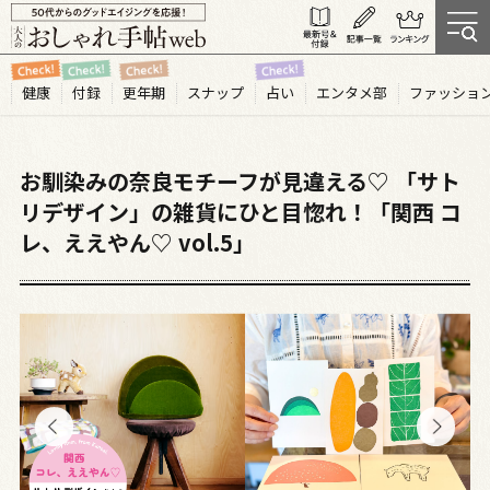
健康
付録
更年期
スナップ
占い
エンタメ部
ファッショ
お馴染みの奈良モチーフが見違える♡ 「サト
リデザイン」の雑貨にひと目惚れ！「関西 コ
レ、ええやん♡ vol.5」