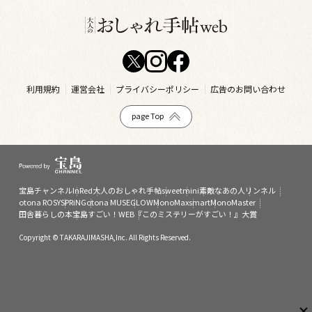
利用規約
運営会社
プライバシーポリシー
広告のお問い合わせ
page Top
宝島チャンネル
InRed
大人のおしゃれ手帖
sweet
mini
素敵なあの人
リンネル
otona ROSY
SPRiNG
otona MUSE
GLOW
MonoMax
smart
MonoMaster
田舎暮らしの本
宝島すごい！WEB
『このミステリーがすごい！』大賞
Copyright © TAKARAJIMASHA,Inc. All Rights Reserved.