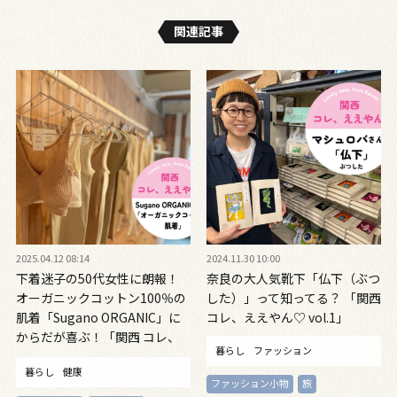
関連記事
2025.04.12 08:14
2024.11.30 10:00
下着迷子の50代女性に朗報！
奈良の大人気靴下「仏下（ぶつ
オーガニックコットン100％の
した）」って知ってる？ 「関西
肌着「Sugano ORGANIC」に
コレ、ええやん♡ vol.1」
からだが喜ぶ！「関西 コレ、
暮らし
ファッション
ええやん♡ vol.4」
暮らし
健康
ファッション小物
旅