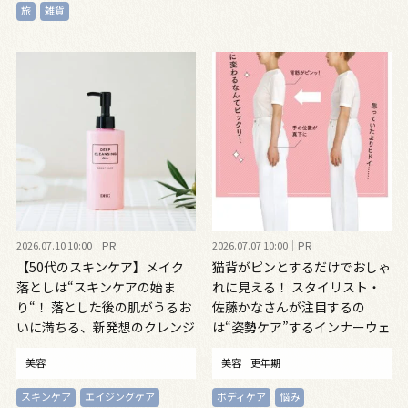
旅
雑貨
2026.07.10 10:00
PR
2026.07.07 10:00
PR
【50代のスキンケア】メイク
猫背がピンとするだけでおしゃ
落としは“スキンケアの始ま
れに見える！ スタイリスト・
り“！ 落とした後の肌がうるお
佐藤かなさんが注目するの
いに満ちる、新発想のクレンジ
は“姿勢ケア”するインナーウェ
ングオイル
ア
美容
美容
更年期
スキンケア
エイジングケア
ボディケア
悩み