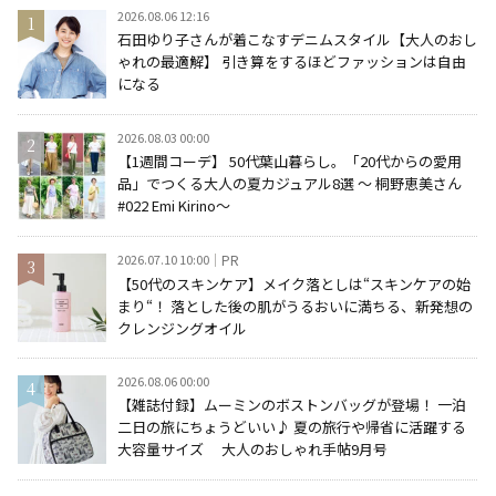
2026.08.06 12:16
石田ゆり子さんが着こなすデニムスタイル【大人のおし
ゃれの最適解】 引き算をするほどファッションは自由
になる
2026.08.03 00:00
【1週間コーデ】 50代葉山暮らし。「20代からの愛用
品」でつくる大人の夏カジュアル8選 ～ 桐野恵美さん
#022 Emi Kirino～
2026.07.10 10:00
PR
【50代のスキンケア】メイク落としは“スキンケアの始
まり“！ 落とした後の肌がうるおいに満ちる、新発想の
クレンジングオイル
2026.08.06 00:00
【雑誌付録】ムーミンのボストンバッグが登場！ 一泊
二日の旅にちょうどいい♪ 夏の旅行や帰省に活躍する
大容量サイズ 大人のおしゃれ手帖9月号