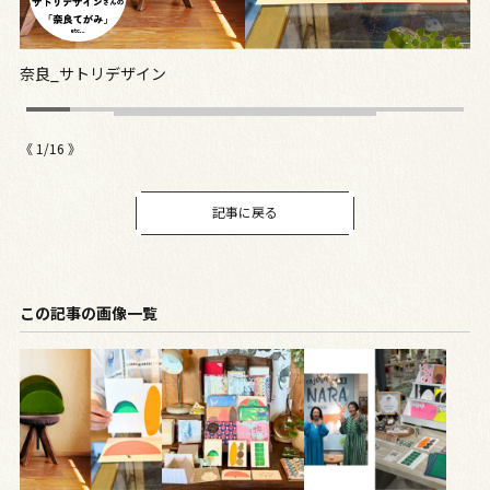
奈良_サトリデザイン
奈
《
1
/
16
》
記事に戻る
この記事の画像一覧