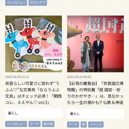
インタビュー
ボディケア
2025.04.05 21:31
2025.04.26 08:00
奈良らしい可愛さに思わず“う
【必見の展覧会】「奈良国立博
ふふ♡”な文房具「ならうふふ
物館」の特別展「超 国宝―祈
文具」はチェック必須！「関西
りのかがやき―」は、見なかっ
コレ、ええやん♡ vol.3」
たら一生の損かも!? 仏教＆神道
美術のスター大集合！
暮らし
暮らし
インタビュー
アート
読み物
アート
旅
イベント