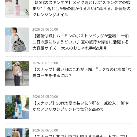
【50代のスキンケア】メイク落としは“スキンケアの始
まり“！ 落とした後の肌がうるおいに満ちる、新発想の
クレンジングオイル
2026.08.06 00:00
【雑誌付録】ムーミンのボストンバッグが登場！ 一泊
二日の旅にちょうどいい♪ 夏の旅行や帰省に活躍する
大容量サイズ 大人のおしゃれ手帖9月号
2026.08.07 00:00
【スナップ】暑い日はこれが正解。"ラクなのに素敵"な
夏コーデを作るには？
2026.08.05 00:00
【スナップ】50代の夏の装いに“柄”を一点投入！ 鮮や
かなアフリカンプリントで気分を高めて
2026.08.06 00:00
【スナップ】旅でも街でも映える秀逸セットアップは