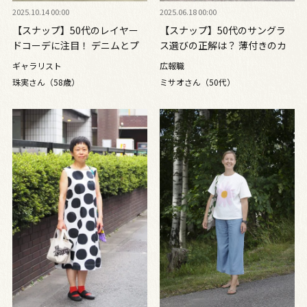
2025.10.14 00:00
2025.06.18 00:00
【スナップ】50代のレイヤー
【スナップ】50代のサングラ
ドコーデに注目！ デニムとプ
ス選びの正解は？ 薄付きのカ
リーツスカートで鮮度の高い仕
ラーレンズで鮮度を上げて
ギャラリスト
広報職
上がりに
珠実さん（58歳）
ミサオさん（50代）