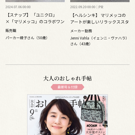
2024.07.06 00:00
2022.09.20 00:00
PR
【スナップ】 「ユニクロ」
【ヘルシンキ】 マリメッコの
×「マリメッコ」のコラボワン
アートが楽しいリラックススタ
ピで魅せるポップな夏コーデ
イル
販売職
メーカー勤務
パーカー綾子さん（50歳）
Jenni Vahla（イェンニ・ヴァハラ）
さん（43歳）
大人のおしゃれ手帖
最新号＆付録