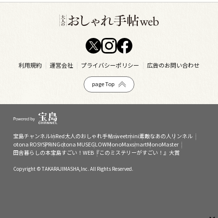
利用規約
運営会社
プライバシーポリシー
広告のお問い合わせ
page Top
宝島チャンネル
InRed
大人のおしゃれ手帖
sweet
mini
素敵なあの人
リンネル
otona ROSY
SPRiNG
otona MUSE
GLOW
MonoMax
smart
MonoMaster
田舎暮らしの本
宝島すごい！WEB
『このミステリーがすごい！』大賞
Copyright © TAKARAJIMASHA,Inc. All Rights Reserved.