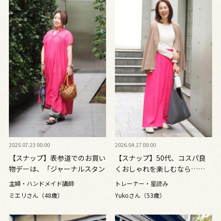
2025.07.23 00:00
2026.04.17 00:00
【スナップ】表参道でのお買い
【スナップ】50代、コスパ良
物デーは、「ジャーナルスタン
くおしゃれを楽しむなら……
ダード」のビビッドなワンピー
「GU」×「シーイン」で彩る
主婦・ハンドメイド講師
トレーナー・星読み
スで気分を上げて！
春コーデ
ミエリさん（48歳）
Yukoさん（53歳）