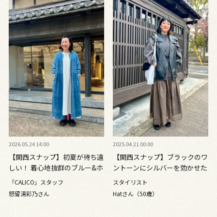
2026.05.24 14:00
2025.04.21 00:00
【関西スナップ】初夏が待ち遠
【関西スナップ】ブラックのワ
しい！ 着心地抜群のブルー&ホ
ントーンにシルバーを効かせた
ワイト
大人の甘辛コーデ
「CALICO」スタッフ
スタイリスト
怒留湯彩乃さん
Hatさん（50歳）