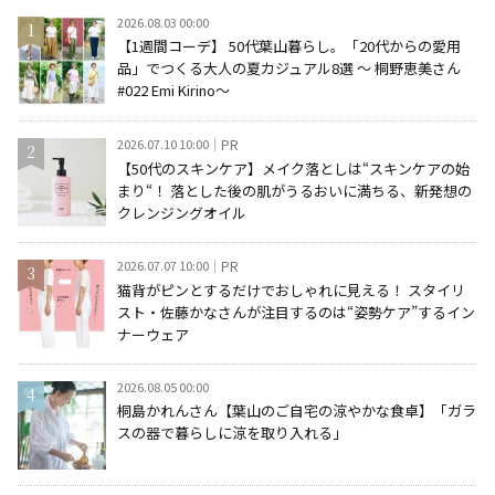
2026.08.03 00:00
【1週間コーデ】 50代葉山暮らし。「20代からの愛用
品」でつくる大人の夏カジュアル8選 ～ 桐野恵美さん
#022 Emi Kirino～
2026.07.10 10:00
PR
【50代のスキンケア】メイク落としは“スキンケアの始
まり“！ 落とした後の肌がうるおいに満ちる、新発想の
クレンジングオイル
2026.07.07 10:00
PR
猫背がピンとするだけでおしゃれに見える！ スタイリ
スト・佐藤かなさんが注目するのは“姿勢ケア”するイン
ナーウェア
2026.08.05 00:00
桐島かれんさん【葉山のご自宅の涼やかな食卓】「ガラ
スの器で暮らしに涼を取り入れる」