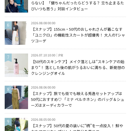
らない】 「健ちゃんだったらどうする？ 立ち止まるた
びいつも思う」対談インタビュー
2026.08.08 00:00
【スナップ】155cm・50代のおしゃれさんが着こなす
「ユニクロ」の機能性スカートが超優秀！ 大人のTシャ
ツコーデ
2026.07.10 10:00
PR
【50代のスキンケア】メイク落としは“スキンケアの始
まり“！ 落とした後の肌がうるおいに満ちる、新発想の
クレンジングオイル
2026.08.06 00:00
【スナップ】旅でも街でも映える秀逸セットアップは
50代におすすめ♡ 「ミナ ペルホネン」のバッグ＆シュ
ーズはヌーディカラーで
2026.08.05 00:00
【スナップ】50代の夏の装いに“柄”を一点投入！ 鮮や