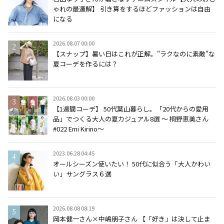
ゃれの最適解】 引き算をするほどファッションは自由
になる
2026.08.07 00:00
【スナップ】暑い日はこれが正解。"ラクなのに素敵"な
夏コーデを作るには？
2026.08.03 00:00
【1週間コーデ】 50代葉山暮らし。「20代からの愛用
品」でつくる大人の夏カジュアル8選 ～ 桐野恵美さん
#022 Emi Kirino～
2023.06.28 04:45
オールシーズン使いたい！ 50代に似合う「大人かわい
い」サングラス６選
2026.08.08 08:19
岡本健一さん×中嶋朋子さん 【「好き」は決して止ま