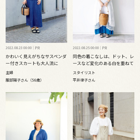
2022.08.23 00:00
PR
2022.08.25 00:00
PR
かわいく見えがちなサスペンダ
同色の着こなしは、ドット、レ
ー付きスカートも大人流に
ースなど変化のある白を重ねて
メリハリを
主婦
スタイリスト
服部陽子さん（56歳）
平井律子さん