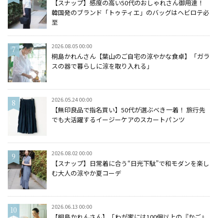
【スナップ】感度の高い50代のおしゃれさん御用達！
韓国発のブランド「トゥティエ」のバッグはヘビロテ必
至
2026.08.05 00:00
桐島かれんさん【葉山のご自宅の涼やかな食卓】「ガラ
スの器で暮らしに涼を取り入れる」
2026.05.24 00:00
【無印良品で指名買い】50代が選ぶべき一着！ 旅行先
でも大活躍するイージーケアのスカートパンツ
2026.08.02 00:00
【スナップ】日常着に合う“日光下駄”で和モダンを楽し
む大人の涼やか夏コーデ
2026.06.13 00:00
【桐島かれんさん】「わが家には100個以上の『かご』