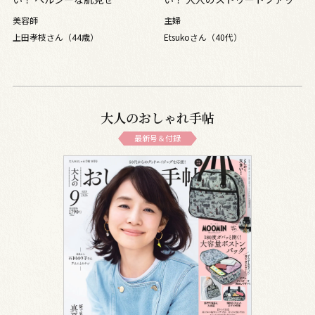
ション
美容師
主婦
上田孝枝さん（44歳）
Etsukoさん（40代）
大人のおしゃれ手帖
最新号＆付録