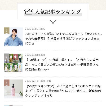
2026.08.06 12:16
石田ゆり子さんが着こなすデニムスタイル【大人のおし
ゃれの最適解】 引き算をするほどファッションは自由
になる
2026.08.03 00:00
【1週間コーデ】 50代葉山暮らし。「20代からの愛用
品」でつくる大人の夏カジュアル8選 ～ 桐野恵美さん
#022 Emi Kirino～
2026.07.10 10:00
PR
【50代のスキンケア】メイク落としは“スキンケアの始
まり“！ 落とした後の肌がうるおいに満ちる、新発想の
クレンジングオイル