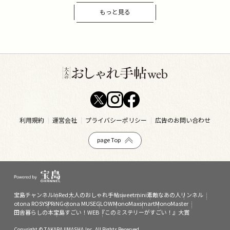
もっと見る
利用規約
運営会社
プライバシーポリシー
広告のお問い合わせ
page Top
宝島チャンネル
InRed
大人のおしゃれ手帖
sweet
mini
素敵なあの人
リンネル
otona ROSY
SPRiNG
otona MUSE
GLOW
MonoMax
smart
MonoMaster
田舎暮らしの本
宝島すごい！WEB
『このミステリーがすごい！』大賞
Copyright © TAKARAJIMASHA,Inc. All Rights Reserved.