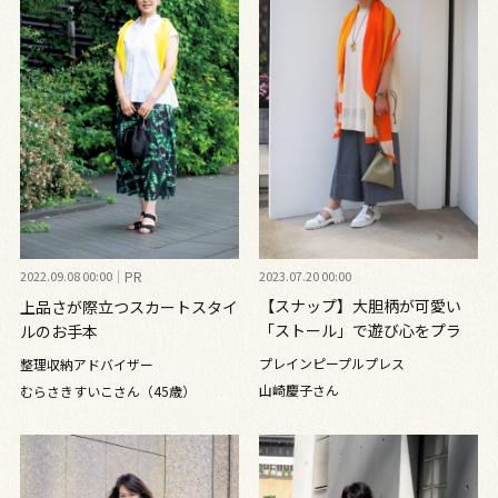
2022.09.08 00:00
PR
2023.07.20 00:00
【スナップ】大胆柄が可愛い
上品さが際立つスカートスタイ
「ストール」で遊び心をプラ
ルのお手本
ス！
プレインピープルプレス
整理収納アドバイザー
山崎慶子さん
むらさきすいこさん（45歳）