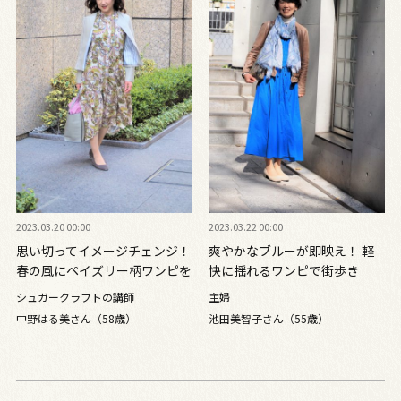
2023.03.20 00:00
2023.03.22 00:00
思い切ってイメージチェンジ！
爽やかなブルーが即映え！ 軽
春の風にペイズリー柄ワンピを
快に揺れるワンピで街歩き
なびかせて
シュガークラフトの講師
主婦
中野はる美さん（58歳）
池田美智子さん（55歳）