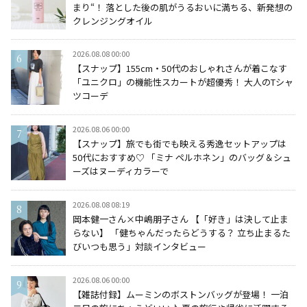
まり“！ 落とした後の肌がうるおいに満ちる、新発想の
クレンジングオイル
2026.08.08 00:00
【スナップ】155cm・50代のおしゃれさんが着こなす
「ユニクロ」の機能性スカートが超優秀！ 大人のTシャ
ツコーデ
2026.08.06 00:00
【スナップ】旅でも街でも映える秀逸セットアップは
50代におすすめ♡ 「ミナ ペルホネン」のバッグ＆シュ
ーズはヌーディカラーで
2026.08.08 08:19
岡本健一さん×中嶋朋子さん 【「好き」は決して止ま
らない】 「健ちゃんだったらどうする？ 立ち止まるた
びいつも思う」対談インタビュー
2026.08.06 00:00
【雑誌付録】ムーミンのボストンバッグが登場！ 一泊