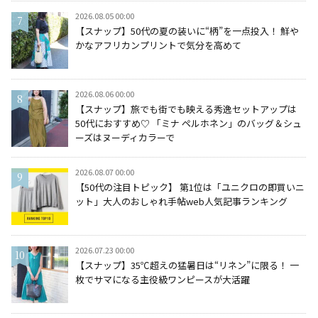
2026.08.05 00:00
【スナップ】50代の夏の装いに“柄”を一点投入！ 鮮や
かなアフリカンプリントで気分を高めて
2026.08.06 00:00
【スナップ】旅でも街でも映える秀逸セットアップは
50代におすすめ♡ 「ミナ ペルホネン」のバッグ＆シュ
ーズはヌーディカラーで
2026.08.07 00:00
【50代の注目トピック】 第1位は「ユニクロの即買いニ
ット」大人のおしゃれ手帖web人気記事ランキング
2026.07.23 00:00
【スナップ】35℃超えの猛暑日は“リネン”に限る！ 一
枚でサマになる主役級ワンピースが大活躍