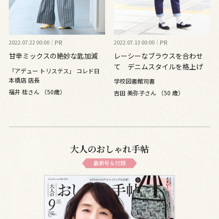
2022.07.22 00:00
PR
2022.07.13 00:00
PR
甘辛ミックスの絶妙な匙加減
レーシーなブラウスを合わせ
て デニムスタイルを格上げ
「アデュー トリステス」 コレド日
本橋店 店長
学校図書館司書
福井 桂さん （50歳）
吉田 美弥子さん （50 歳）
大人のおしゃれ手帖
最新号＆付録