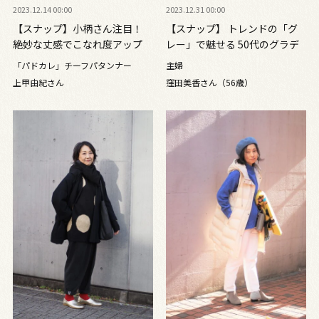
2023.12.14 00:00
2023.12.31 00:00
【スナップ】小柄さん注目！
【スナップ】 トレンドの「グ
絶妙な丈感でこなれ度アップ
レー」で魅せる 50代のグラデ
ーションコーデ
「パドカレ」チーフパタンナー
主婦
上甲由紀さん
窪田美香さん（56歳）