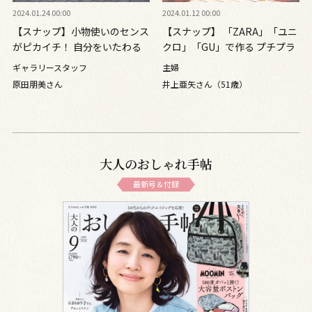
2024.01.24 00:00
2024.01.12 00:00
【スナップ】小物使いのセンス
【スナップ】 「ZARA」「ユニ
がピカイチ！ 自分をいたわる
クロ」「GU」で作る プチプラ
ごきげんコーデ
3色コーデ
ギャラリースタッフ
主婦
原田朋美さん
井上亜矢さん（51歳）
大人のおしゃれ手帖
最新号＆付録