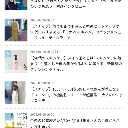
らない】 「健ちゃんだったらどうする？ 立ち止まるた
びいつも思う」対談インタビュー
2026.08.06 00:00
【スナップ】旅でも街でも映える秀逸セットアップは
50代におすすめ♡ 「ミナ ペルホネン」のバッグ＆シュ
ーズはヌーディカラーで
2026.07.10 10:00
PR
【50代のスキンケア】メイク落としは“スキンケアの始
まり“！ 落とした後の肌がうるおいに満ちる、新発想の
クレンジングオイル
2026.08.08 00:00
【スナップ】155cm・50代のおしゃれさんが着こなす
「ユニクロ」の機能性スカートが超優秀！ 大人のTシャ
ツコーデ
2026.08.09 19:00
今週の12星座占い8/10～8/16【まるさんの月曜からハ
ナマル占い】