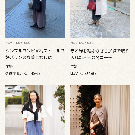
2023.01.09 00:00
2022.12.25 00:00
シンプルワンピ×柄ストールで
赤と緑を絶妙なさじ加減で取り
好バランスな着こなしに
入れた大人の冬コーデ
主婦
主婦
佐藤美香さん（40代）
M.Yさん（53歳）