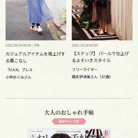
2022.06.30 00:00
PR
2023.10.18 00:00
【スナップ】 パールで仕上げ
カジュアルアイテムを格上げす
るよそいきスタイル
る着こなし
フリーライター
「H.A.K」プレス
橋本伊津美さん（47歳）
小林めぐみさん
大人のおしゃれ手帖
最新号＆付録