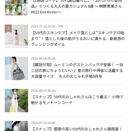
【1週間コーデ】 50代葉山暮らし。「20代からの愛用
品」でつくる大人の夏カジュアル8選 ～ 桐野恵美さん
#022 Emi Kirino～
2026.07.10 10:00
PR
【50代のスキンケア】メイク落としは“スキンケアの始
まり“！ 落とした後の肌がうるおいに満ちる、新発想の
クレンジングオイル
2026.08.06 00:00
【雑誌付録】ムーミンのボストンバッグが登場！ 一泊
二日の旅にちょうどいい♪ 夏の旅行や帰省に活躍する
大容量サイズ 大人のおしゃれ手帖9月号
2026.08.03 00:00
【スナップ】50代のおしゃれさんはこう着る！ 小物で
魅せるモノトーンコーデ
2026.07.31 00:00
【スナップ】感度の高い50代のおしゃれさん御用達！