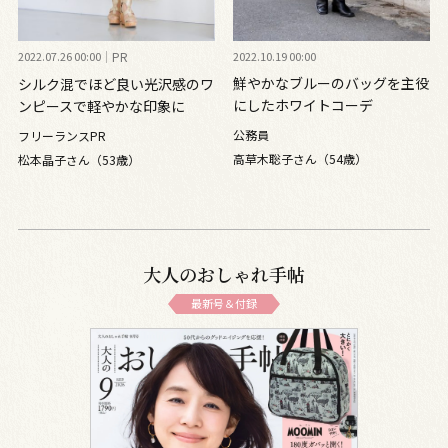
2022.07.26 00:00
PR
2022.10.19 00:00
鮮やかなブルーのバッグを主役
シルク混でほど良い光沢感のワ
にしたホワイトコーデ
ンピースで軽やかな印象に
公務員
フリーランスPR
高草木聡子さん（54歳）
松本晶子さん（53歳）
大人のおしゃれ手帖
最新号＆付録