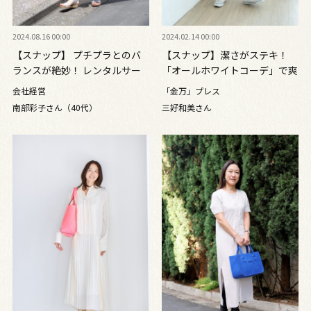
2024.08.16 00:00
2024.02.14 00:00
【スナップ】 プチプラとのバ
【スナップ】潔さがステキ！
ランスが絶妙！ レンタルサー
「オールホワイトコーデ」で爽
ビスをフル活用しておしゃれを
やかに
会社経営
「金万」プレス
楽しむ
南部彩子さん（40代）
三好和美さん