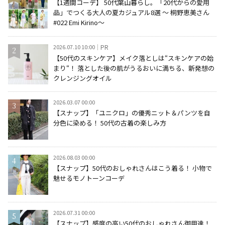
【1週間コーデ】 50代葉山暮らし。「20代からの愛用
品」でつくる大人の夏カジュアル8選 ～ 桐野恵美さん
#022 Emi Kirino～
2026.07.10 10:00
PR
【50代のスキンケア】メイク落としは“スキンケアの始
まり“！ 落とした後の肌がうるおいに満ちる、新発想の
クレンジングオイル
2026.03.07 00:00
【スナップ】「ユニクロ」の優秀ニット＆パンツを自
分色に染める！ 50代の古着の楽しみ方
2026.08.03 00:00
【スナップ】50代のおしゃれさんはこう着る！ 小物で
魅せるモノトーンコーデ
2026.07.31 00:00
【スナップ】感度の高い50代のおしゃれさん御用達！