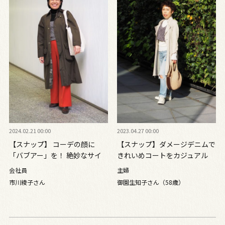
2024.02.21 00:00
2023.04.27 00:00
【スナップ】 コーデの顔に
【スナップ】ダメージデニムで
「バブアー」を！ 絶妙なサイ
きれいめコートをカジュアル
ズ感でメンズライクに着こなし
に！
会社員
主婦
て
市川綾子さん
御園生知子さん（58歳）