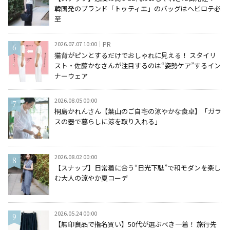
韓国発のブランド「トゥティエ」のバッグはヘビロテ必
至
2026.07.07 10:00
PR
猫背がピンとするだけでおしゃれに見える！ スタイリ
スト・佐藤かなさんが注目するのは“姿勢ケア”するイン
ナーウェア
2026.08.05 00:00
桐島かれんさん【葉山のご自宅の涼やかな食卓】「ガラ
スの器で暮らしに涼を取り入れる」
2026.08.02 00:00
【スナップ】日常着に合う“日光下駄”で和モダンを楽し
む大人の涼やか夏コーデ
2026.05.24 00:00
【無印良品で指名買い】50代が選ぶべき一着！ 旅行先