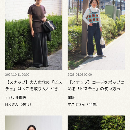
2024.10.11 00:00
2023.04.05 00:00
【スナップ】大人世代の「ビス
【スナップ】コーデをポップに
チェ」は今こそ取り入れどき！
彩る「ビスチェ」の使い方っ
トレンドをなじませる秘訣は
て？
アパレル関係
主婦
「大人っぽさ」
M.K.さん（40代）
マスミさん（44歳）