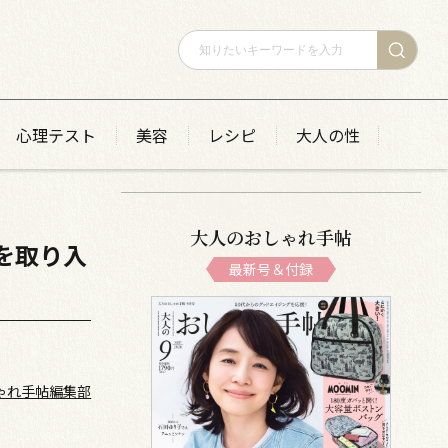
心理テスト
美容
レシピ
大人の性
て
大人のおしゃれ手帖
を取り入
最新号＆付録
ゃれ手帖編集部