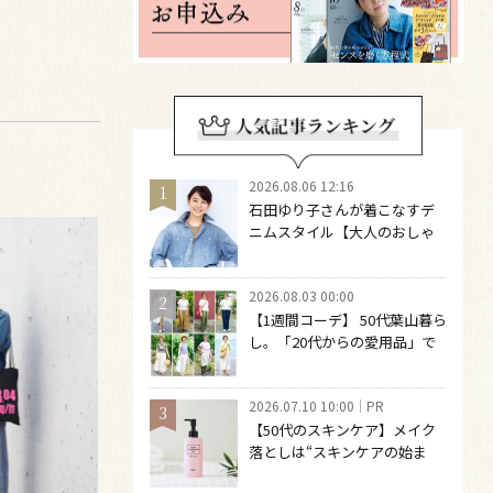
2026.08.06 12:16
石田ゆり子さんが着こなすデ
ニムスタイル【大人のおしゃ
れの最適解】 引き算をするほ
どファッションは自由になる
2026.08.03 00:00
【1週間コーデ】 50代葉山暮ら
し。「20代からの愛用品」で
つくる大人の夏カジュアル8選
～ 桐野恵美さん #022 Emi
2026.07.10 10:00
PR
Kirino～
【50代のスキンケア】メイク
落としは“スキンケアの始ま
り“！ 落とした後の肌がうるお