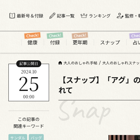
最新号＆付録
記事一覧
ランキング
監修・
健康
付録
更年期
スナップ
占
大人のおしゃれ手帖
大人のおしゃれスナッ
記事公開日
2024.10
25
【スナップ】「アグ」の
れて
00:00
この記事の
関連キーワード
サンダル
バッグ