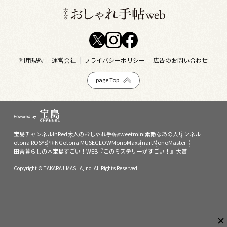
利用規約
運営会社
プライバシーポリシー
広告のお問い合わせ
page Top
宝島チャンネル
InRed
大人のおしゃれ手帖
sweet
mini
素敵なあの人
リンネル
otona ROSY
SPRiNG
otona MUSE
GLOW
MonoMax
smart
MonoMaster
田舎暮らしの本
宝島すごい！WEB
『このミステリーがすごい！』大賞
Copyright © TAKARAJIMASHA,Inc. All Rights Reserved.