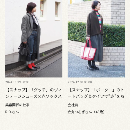
2024.11.29 00:00
2024.12.07 00:00
【スナップ】「グッチ」のヴィ
【スナップ】「ポーター」のト
ンテージシューズ×赤ソックス
ートバッグ＆タイツで“赤”をち
で足元のおしゃれを格上げ
りばめて
美容関係の仕事
会社員
R.O.さん
金丸つむぎさん（49歳）