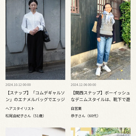
2024.10.12 00:00
2024.12.06 00:00
【スナップ】「コムデギャルソ
【関西スナップ】ボーイッシュ
ン」のエナメルバッグでエッジ
なデニムスタイルは、靴下で遊
きかせて！ 50代にふさわしい
んで愛らしく
ヘアスタイリスト
自営業
シックなスタイリング
松尾由紀子さん（51歳）
恭子さん（60代）