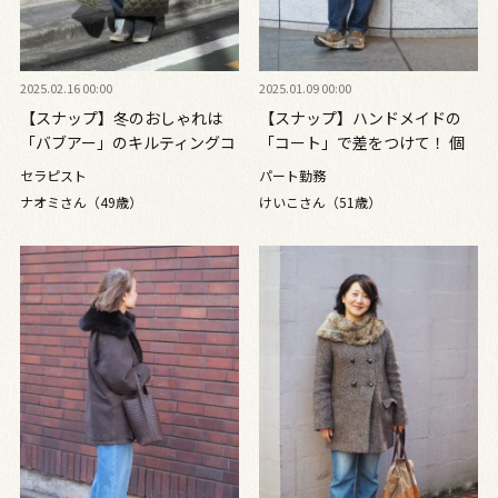
2025.02.16 00:00
2025.01.09 00:00
【スナップ】冬のおしゃれは
【スナップ】ハンドメイドの
「バブアー」のキルティングコ
「コート」で差をつけて！ 個
ートがあればOK！
性が光る大人のデニムスタイル
セラピスト
パート勤務
ナオミさん（49歳）
けいこさん（51歳）