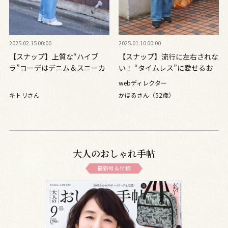
2025.02.15 00:00
2025.01.10 00:00
【スナップ】上質な“ハイブ
【スナップ】流行に左右されな
ラ”コーデはデニム＆スニーカ
い！ “タイムレス”に愛せるお
ーで抜け感を
気に入りをちりばめて
webディレクター
キトリさん
かほるさん（52歳）
大人のおしゃれ手帖
最新号＆付録