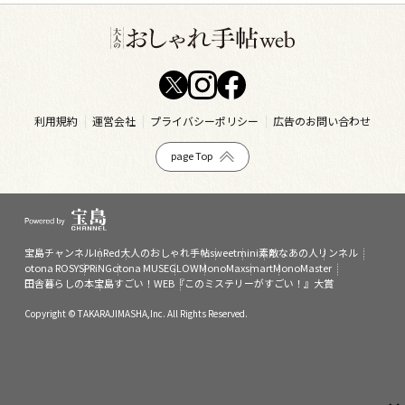
利用規約
運営会社
プライバシーポリシー
広告のお問い合わせ
page Top
宝島チャンネル
InRed
大人のおしゃれ手帖
sweet
mini
素敵なあの人
リンネル
otona ROSY
SPRiNG
otona MUSE
GLOW
MonoMax
smart
MonoMaster
田舎暮らしの本
宝島すごい！WEB
『このミステリーがすごい！』大賞
Copyright © TAKARAJIMASHA,Inc. All Rights Reserved.