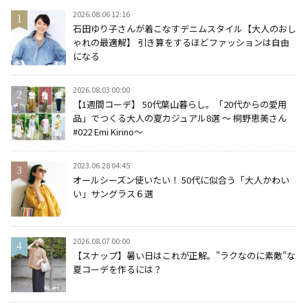
2026.08.06 12:16
石田ゆり子さんが着こなすデニムスタイル【大人のおし
ゃれの最適解】 引き算をするほどファッションは自由
になる
2026.08.03 00:00
【1週間コーデ】 50代葉山暮らし。「20代からの愛用
品」でつくる大人の夏カジュアル8選 ～ 桐野恵美さん
#022 Emi Kirino～
2023.06.28 04:45
オールシーズン使いたい！ 50代に似合う「大人かわい
い」サングラス６選
2026.08.07 00:00
【スナップ】暑い日はこれが正解。"ラクなのに素敵"な
夏コーデを作るには？