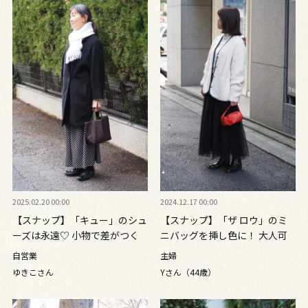
2025.02.20 00:00
2024.12.17 00:00
【スナップ】「キュー」のシュ
【スナップ】「ザ ロウ」のミ
ーズは永遠♡ 小物で差がつく
ニバッグを挿し色に！ 大人可
モノトーンコーデ
愛いモノトーンコーデ
自営業
主婦
ゆきこさん
Yさん（44歳）