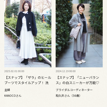
2025.02.01 00:00
2024.12.19 00:00
【スナップ】「ザラ」のヒール
【スナップ】「ニューバラン
ブーツでスタイルアップ！ 洗
ス」の白スニーカーが万能♡
練されたモノトーンコーデ
冬のモノトーンコーデを軽やか
主婦
ブライダルコーディネーター
に
KANOCOさん
和久井さん（56歳）