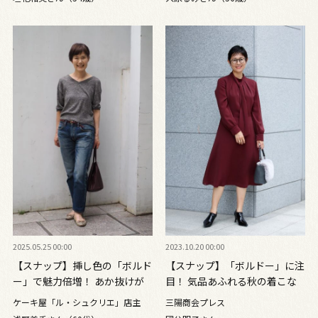
2025.05.25 00:00
2023.10.20 00:00
【スナップ】挿し色の「ボルド
【スナップ】「ボルドー」に注
ー」で魅力倍増！ あか抜けが
目！ 気品あふれる秋の着こな
叶う肌見せの極意とは？
し
ケーキ屋「ル・シュクリエ」店主
三陽商会プレス