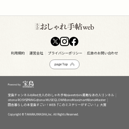
利用規約
運営会社
プライバシーポリシー
広告のお問い合わせ
page Top
宝島チャンネル
InRed
大人のおしゃれ手帖
sweet
mini
素敵なあの人
リンネル
otona ROSY
SPRiNG
otona MUSE
GLOW
MonoMax
smart
MonoMaster
田舎暮らしの本
宝島すごい！WEB
『このミステリーがすごい！』大賞
Copyright © TAKARAJIMASHA,Inc. All Rights Reserved.