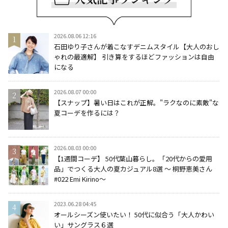
2026.08.06 12:16
石田ゆり子さんが着こなすデニムスタイル【大人のおし
ゃれの最適解】 引き算をするほどファッションは自由
になる
2026.08.07 00:00
【スナップ】暑い日はこれが正解。"ラクなのに素敵"な
夏コーデを作るには？
2026.08.03 00:00
【1週間コーデ】 50代葉山暮らし。「20代からの愛用
品」でつくる大人の夏カジュアル8選 ～ 桐野恵美さん
#022 Emi Kirino～
2023.06.28 04:45
オールシーズン使いたい！ 50代に似合う「大人かわい
い」サングラス６選