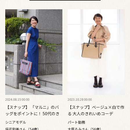
2024.08.15 00:00
2023.10.28 00:00
【スナップ】 「マルニ」のバ
【スナップ】ベージュ×白で作
ッグをポイントに！ 50代のき
る 大人のきれいめコーデ
れいめコーデ
シニアモデル
パート勤務
垣花和美さん（54歳）
大原るみさん（56歳）