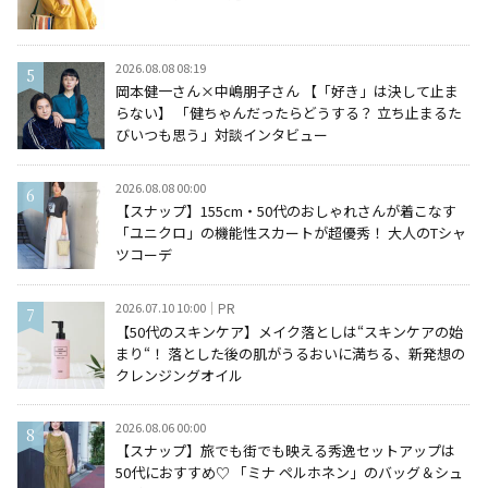
2026.08.08 08:19
岡本健一さん×中嶋朋子さん 【「好き」は決して止ま
らない】 「健ちゃんだったらどうする？ 立ち止まるた
びいつも思う」対談インタビュー
2026.08.08 00:00
【スナップ】155cm・50代のおしゃれさんが着こなす
「ユニクロ」の機能性スカートが超優秀！ 大人のTシャ
ツコーデ
2026.07.10 10:00
PR
【50代のスキンケア】メイク落としは“スキンケアの始
まり“！ 落とした後の肌がうるおいに満ちる、新発想の
クレンジングオイル
2026.08.06 00:00
【スナップ】旅でも街でも映える秀逸セットアップは
50代におすすめ♡ 「ミナ ペルホネン」のバッグ＆シュ