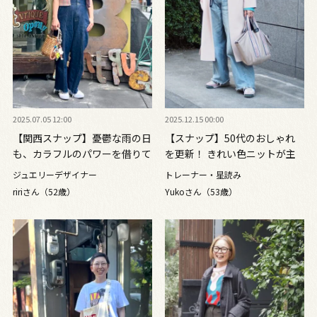
2025.07.05 12:00
2025.12.15 00:00
【関西スナップ】憂鬱な雨の日
【スナップ】50代のおしゃれ
も、カラフルのパワーを借りて
を更新！ きれい色ニットが主
元気に！
役の洗練カジュアル
ジュエリーデザイナー
トレーナー・星読み
ririさん（52歳）
Yukoさん（53歳）