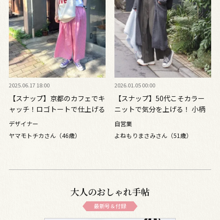
2025.06.17 18:00
2026.01.05 00:00
【スナップ】京都のカフェでキ
【スナップ】50代こそカラー
ャッチ！ロゴトートで仕上げる
ニットで気分を上げる！ 小柄
色遊びの達人
さんのスニーカー選びも必見
デザイナー
自営業
ヤマモトチカさん（46歳）
よねもりまさみさん（51歳）
大人のおしゃれ手帖
最新号＆付録