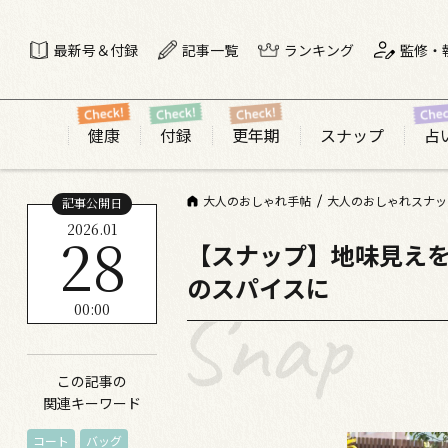
最新号＆付録
記事一覧
ランキング
監修・
健康
付録
更年期
スナップ
占
大人のおしゃれ手帖
大人のおしゃれスナッ
記事公開日
2026.01
28
【スナップ】地味見えを
のスパイスに
00:00
この記事の
関連キーワード
コート
バッグ