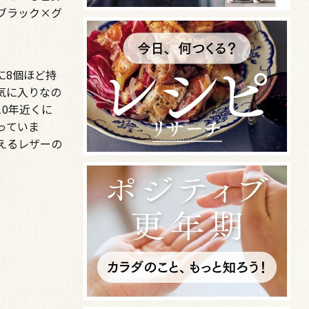
ブラック×グ
に8個ほど持
気に入りなの
0年近くに
っていま
えるレザーの