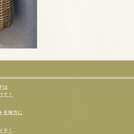
デは
けて！
トを味方に
イチ！