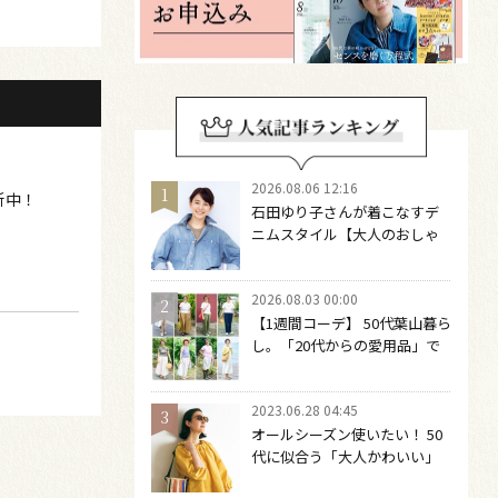
2026.08.06 12:16
新中！
石田ゆり子さんが着こなすデ
ニムスタイル【大人のおしゃ
れの最適解】 引き算をするほ
どファッションは自由になる
2026.08.03 00:00
【1週間コーデ】 50代葉山暮ら
し。「20代からの愛用品」で
つくる大人の夏カジュアル8選
～ 桐野恵美さん #022 Emi
2023.06.28 04:45
Kirino～
オールシーズン使いたい！ 50
代に似合う「大人かわいい」
サングラス６選