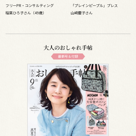
トアップは大人女子のマストア
ルコーデ！ レザー小物で大人
フリーPR・コンサルティング
「プレインピープル」プレス
イテム！
顔に
稲葉ひろ子さん（49歳）
山崎慶子さん
大人のおしゃれ手帖
最新号＆付録