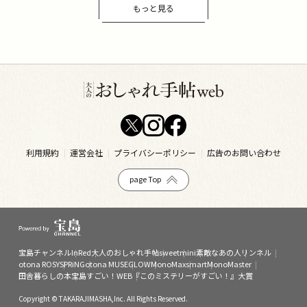
もっと見る
利用規約
運営会社
プライバシーポリシー
広告のお問い合わせ
page Top
宝島チャンネル
InRed
大人のおしゃれ手帖
sweet
mini
素敵なあの人
リンネル
otona ROSY
SPRiNG
otona MUSE
GLOW
MonoMax
smart
MonoMaster
田舎暮らしの本
宝島すごい！WEB
『このミステリーがすごい！』大賞
Copyright © TAKARAJIMASHA,Inc. All Rights Reserved.