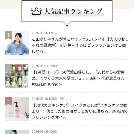
2026.08.06 12:16
石田ゆり子さんが着こなすデニムスタイル【大人のおし
ゃれの最適解】 引き算をするほどファッションは自由
になる
2026.08.03 00:00
【1週間コーデ】 50代葉山暮らし。「20代からの愛用
品」でつくる大人の夏カジュアル8選 ～ 桐野恵美さん
#022 Emi Kirino～
2026.07.10 10:00
PR
【50代のスキンケア】メイク落としは“スキンケアの始
まり“！ 落とした後の肌がうるおいに満ちる、新発想の
クレンジングオイル
2026.08.06 00:00