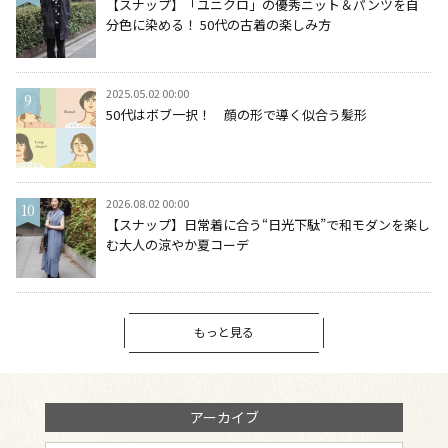
【スナップ】「ユニクロ」の優秀ニット＆パンツを自
分色に染める！ 50代の古着の楽しみ方
2025.05.02 00:00
50代はボブ一択！ 顔の形で導く似合う髪形
2026.08.02 00:00
【スナップ】日常着に合う“日光下駄”で和モダンを楽し
む大人の涼やか夏コーデ
もっと見る
アーカイブ