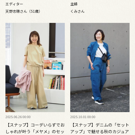
ルノン」のセットアップ
で準備万端！ 吉川晃司＆奥田
エディター
主婦
民生のライブへGO
天野志穂さん（51歳）
くみさん
2025.06.26 00:00
2025.10.01 00:00
【スナップ】コーデいらずでお
【スナップ】デニムの「セット
しゃれが叶う「メヤメ」のセッ
アップ」で魅せる秋のカジュア