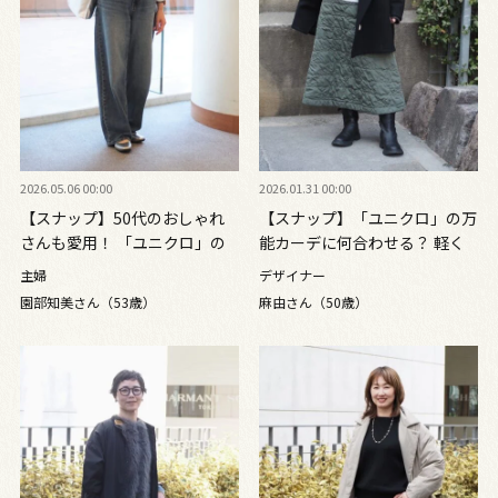
2026.05.06 00:00
2026.01.31 00:00
【スナップ】50代のおしゃれ
【スナップ】「ユニクロ」の万
さんも愛用！ 「ユニクロ」の
能カーデに何合わせる？ 軽く
バレルレッグデニムで体形カバ
て暖かいキルティングスカート
主婦
デザイナー
ー＆今っぽシルエット
が正解！
園部知美さん（53歳）
麻由さん（50歳）