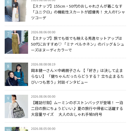
【スナップ】155cm・50代のおしゃれさんが着こなす
「ユニクロ」の機能性スカートが超優秀！ 大人のTシャ
ツコーデ
2026.08.06 00:00
【スナップ】旅でも街でも映える秀逸セットアップは
50代におすすめ♡ 「ミナ ペルホネン」のバッグ＆シュ
ーズはヌーディカラーで
2026.08.08 08:19
岡本健一さん×中嶋朋子さん 【「好き」は決して止ま
らない】 「健ちゃんだったらどうする？ 立ち止まるた
びいつも思う」対談インタビュー
2026.08.06 00:00
【雑誌付録】ムーミンのボストンバッグが登場！ 一泊
二日の旅にちょうどいい♪ 夏の旅行や帰省に活躍する
大容量サイズ 大人のおしゃれ手帖9月号
2026.08.05 00:00