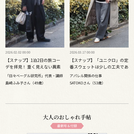
2026.02.02 00:00
2026.03.17 00:00
【スナップ】1泊2日の旅コー
【スナップ】「ユニクロ」の定
デを拝見！ 重く見えない異素
番スウェットは少しの工夫であ
材ミックスの作り方
か抜ける！ 50代こそ挑戦した
「日々ベーグル研究所」代表・講師
アパレル関係の仕事
いレイヤードコーデ
島崎ふみ子さん（49歳）
SATOKOさん（53歳）
大人のおしゃれ手帖
最新号＆付録