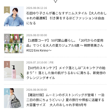
2026.08.06 12:16
石田ゆり子さんが着こなすデニムスタイル【大人のおし
ゃれの最適解】 引き算をするほどファッションは自由
になる
2026.08.03 00:00
【1週間コーデ】 50代葉山暮らし。「20代からの愛用
品」でつくる大人の夏カジュアル8選 ～ 桐野恵美さん
#022 Emi Kirino～
2026.07.10 10:00
PR
【50代のスキンケア】メイク落としは“スキンケアの始
まり“！ 落とした後の肌がうるおいに満ちる、新発想の
クレンジングオイル
2026.08.06 00:00
【雑誌付録】ムーミンのボストンバッグが登場！ 一泊
二日の旅にちょうどいい♪ 夏の旅行や帰省に活躍する
大容量サイズ 大人のおしゃれ手帖9月号