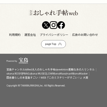
利用規約
運営会社
プライバシーポリシー
広告のお問い合わせ
page Top
宝島チャンネル
InRed
大人のおしゃれ手帖
sweet
mini
素敵なあの人
リンネル
otona ROSY
SPRiNG
otona MUSE
GLOW
MonoMax
smart
MonoMaster
田舎暮らしの本
宝島すごい！WEB
『このミステリーがすごい！』大賞
Copyright © TAKARAJIMASHA,Inc. All Rights Reserved.