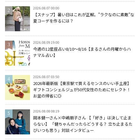
2026.08.07 00:00
【スナップ】暑い日はこれが正解。"ラクなのに素敵"な
夏コーデを作るには？
2026.08.09 19:00
今週の12星座占い8/10～8/16【まるさんの月曜からハ
ナマル占い】
2026.08.07 03:50
2026年最新版【東京駅で買えるセンスのいい手土産】
ギフトコンシェルジュが50代女性のためにセレクト！
お盆の帰省に◎
2026.08.08 08:19
岡本健一さん×中嶋朋子さん 【「好き」は決して止ま
らない】 「健ちゃんだったらどうする？ 立ち止まるた
びいつも思う」対談インタビュー