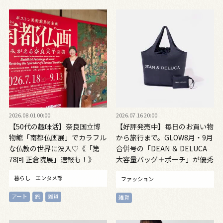
2026.08.01 00:00
2026.07.16 20:00
【50代の趣味活】奈良国立博
【好評発売中】毎日のお買い物
物館「南都仏画展」でカラフル
から旅行まで。GLOW8月・9月
な仏教の世界に没入♡《「第
合併号の「DEAN ＆ DELUCA
78回 正倉院展」速報も！》
大容量バッグ＋ポーチ」が優秀
すぎる！
暮らし
エンタメ部
ファッション
アート
旅
雑貨
雑貨