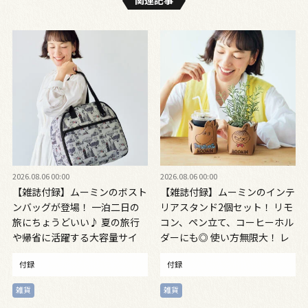
2026.08.06 00:00
2026.08.06 00:00
【雑誌付録】ムーミンのボスト
【雑誌付録】ムーミンのインテ
ンバッグが登場！ 一泊二日の
リアスタンド2個セット！ リモ
旅にちょうどいい♪ 夏の旅行
コン、ペン立て、コーヒーホル
や帰省に活躍する大容量サイ
ダーにも◎ 使い方無限大！ レ
ズ 大人のおしゃれ手帖9月号
ザー調で高級感も。お部屋やデ
付録
付録
スクのアクセントに！ 大人の
おしゃれ手帖９月号増刊
雑貨
雑貨