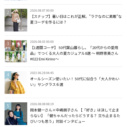
2026.08.07 00:00
【スナップ】暑い日はこれが正解。"ラクなのに素敵"な
夏コーデを作るには？
2026.08.03 00:00
【1週間コーデ】 50代葉山暮らし。「20代からの愛用
品」でつくる大人の夏カジュアル8選 ～ 桐野恵美さん
#022 Emi Kirino～
2023.06.28 04:45
オールシーズン使いたい！ 50代に似合う「大人かわい
い」サングラス６選
2026.08.08 08:19
岡本健一さん×中嶋朋子さん 【「好き」は決して止ま
らない】 「健ちゃんだったらどうする？ 立ち止まるた
びいつも思う」対談インタビュー