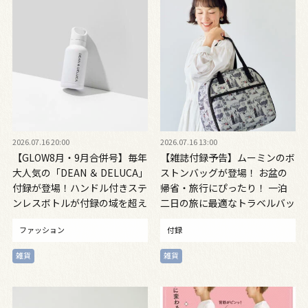
2026.07.16 20:00
2026.07.16 13:00
【GLOW8月・9月合併号】毎年
【雑誌付録予告】ムーミンのボ
大人気の「DEAN ＆ DELUCA」
ストンバッグが登場！ お盆の
付録が登場！ハンドル付きステ
帰省・旅行にぴったり！ 一泊
ンレスボトルが付録の域を超え
二日の旅に最適なトラベルバッ
た名品だった
グ見逃さないで 8月6日発売
ファッション
付録
雑貨
雑貨