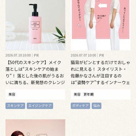
2026.07.10 10:00
PR
2026.07.07 10:00
PR
【50代のスキンケア】メイク
猫背がピンとするだけでおしゃ
落としは“スキンケアの始ま
れに見える！ スタイリスト・
り“！ 落とした後の肌がうるお
佐藤かなさんが注目するの
いに満ちる、新発想のクレンジ
は“姿勢ケア”するインナーウェ
ングオイル
ア
美容
美容
更年期
スキンケア
エイジングケア
ボディケア
悩み