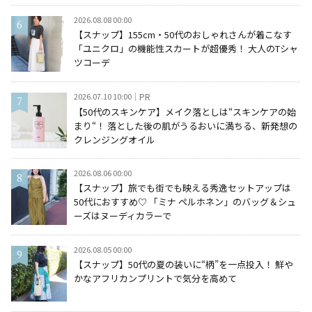
2026.08.08 00:00
【スナップ】155cm・50代のおしゃれさんが着こなす
「ユニクロ」の機能性スカートが超優秀！ 大人のTシャ
ツコーデ
2026.07.10 10:00
PR
【50代のスキンケア】メイク落としは“スキンケアの始
まり“！ 落とした後の肌がうるおいに満ちる、新発想の
クレンジングオイル
2026.08.06 00:00
【スナップ】旅でも街でも映える秀逸セットアップは
50代におすすめ♡ 「ミナ ペルホネン」のバッグ＆シュ
ーズはヌーディカラーで
2026.08.05 00:00
【スナップ】50代の夏の装いに“柄”を一点投入！ 鮮や
かなアフリカンプリントで気分を高めて