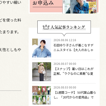
りやすい細い
どを使った料
たまります。
2026.08.06 12:16
石田ゆり子さんが着こなすデ
え性としもや
ニムスタイル【大人のおしゃ
れの最適解】 引き算をするほ
どファッションは自由になる
2026.08.07 00:00
【スナップ】暑い日はこれが
正解。"ラクなのに素敵"な夏
コーデを作るには？
2026.08.03 00:00
【1週間コーデ】 50代葉山暮ら
し。「20代からの愛用品」で
つくる大人の夏カジュアル8選