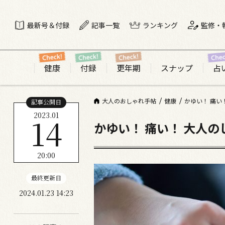
最新号＆付録
記事一覧
ランキング
監修・
健康
付録
更年期
スナップ
占
大人のおしゃれ手帖
健康
かゆい！ 痛い
記事公開日
2023.01
14
かゆい！ 痛い！ 大人
20:00
最終更新日
2024.01.23 14:23