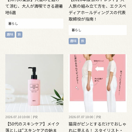
て涼む、大人が満喫できる避暑
人旅の組み立て方を、エクスペ
地6選
ディアホールディングスの代表
取締役が指南！
暮らし
暮らし
趣味
旅
趣味
旅
2026.07.10 10:00
PR
2026.07.07 10:00
PR
【50代のスキンケア】メイク
猫背がピンとするだけでおしゃ
落としは“スキンケアの始ま
れに見える！ スタイリスト・