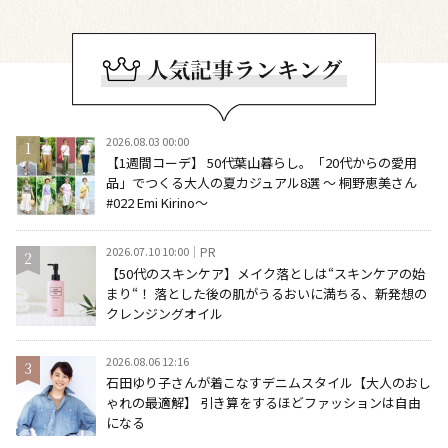
2026.08.03 00:00
【1週間コーデ】 50代葉山暮らし。「20代からの愛用
品」でつくる大人の夏カジュアル8選 ～ 桐野恵美さん
#022 Emi Kirino～
2026.07.10 10:00
PR
【50代のスキンケア】メイク落としは“スキンケアの始
まり“！ 落とした後の肌がうるおいに満ちる、新発想の
クレンジングオイル
2026.08.06 12:16
石田ゆり子さんが着こなすデニムスタイル【大人のおし
ゃれの最適解】 引き算をするほどファッションは自由
になる