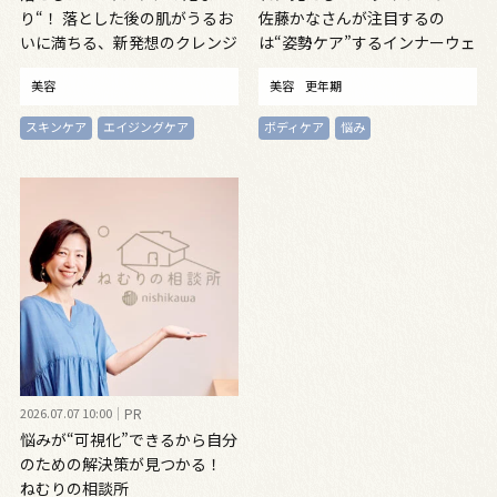
り“！ 落とした後の肌がうるお
佐藤かなさんが注目するの
いに満ちる、新発想のクレンジ
は“姿勢ケア”するインナーウェ
ングオイル
ア
美容
美容
更年期
スキンケア
エイジングケア
ボディケア
悩み
2026.07.07 10:00
PR
悩みが“可視化”できるから自分
のための解決策が見つかる！
ねむりの相談所