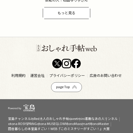
もっと見る
利用規約
運営会社
プライバシーポリシー
広告のお問い合わせ
page Top
宝島チャンネル
InRed
大人のおしゃれ手帖
sweet
mini
素敵なあの人
リンネル
otona ROSY
SPRiNG
otona MUSE
GLOW
MonoMax
smart
MonoMaster
田舎暮らしの本
宝島すごい！WEB
『このミステリーがすごい！』大賞