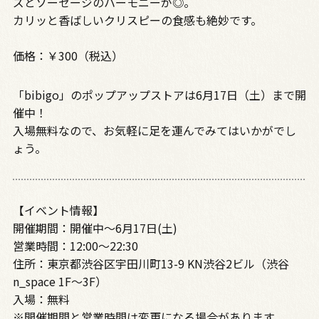
ズとソーセージのハーモニーが◎。
カリッと香ばしいクリスピーの食感も絶妙です。
価格：￥300（税込）
「bibigo」のポップアップストアは6月17日（土）まで開
催中！
入場無料なので、お気軽に足を運んでみてはいかがでし
ょう。
【イベント情報】
開催期間：開催中～
6
月
17
日
(
土
)
営業時間：
12:00
～
22:30
住所：東京都渋谷区宇田川町
13-9 KN
渋谷
2
ビル（渋谷
n_space 1F
～
3F
）
入場：無料
※開催期間と営業時間は変更になる場合があります