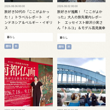
2026.08.06 00:00
2026.08.02 00:00
旅好き50代の「ここがよかっ
旅好きが推薦！ 「ここがよか
た！」トラベルレポート イ
った」大人の旅先案内レポー
ンドネシア＆ベルギー・イギリ
ト エッセイスト柳沢小実さ
ス
ん「トルコ」＆モデル高見美幸
さん「韓国」
暮らし
暮らし
趣味
旅
趣味
旅
2026.08.01 00:00
2026.07.31 21:28