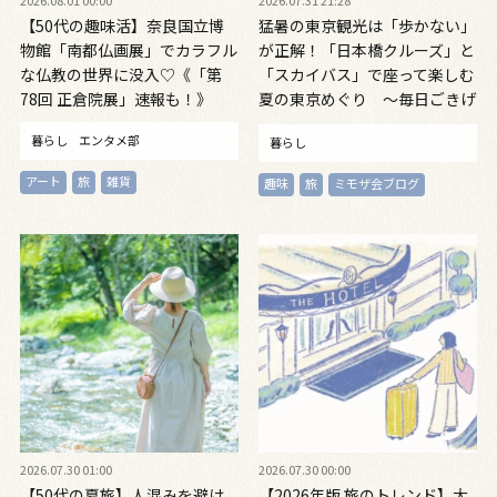
【50代の趣味活】奈良国立博
猛暑の東京観光は「歩かない」
物館「南都仏画展」でカラフル
が正解！「日本橋クルーズ」と
な仏教の世界に没入♡《「第
「スカイバス」で座って楽しむ
78回 正倉院展」速報も！》
夏の東京めぐり ～毎日ごきげ
ん帖Vol.22～
暮らし
エンタメ部
暮らし
アート
旅
雑貨
趣味
旅
ミモザ会ブログ
2026.07.30 01:00
2026.07.30 00:00
【50代の夏旅】人混みを避け
【2026年版 旅のトレンド】大