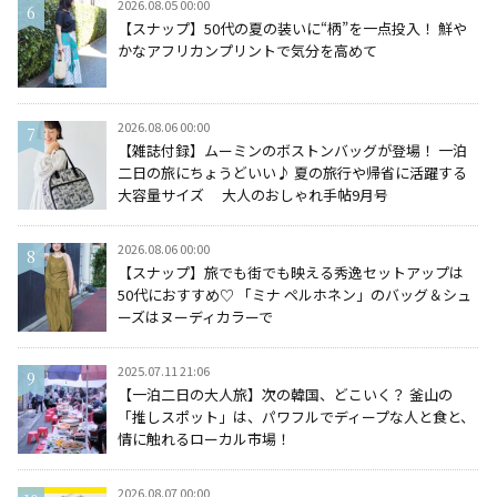
2026.08.05 00:00
【スナップ】50代の夏の装いに“柄”を一点投入！ 鮮や
かなアフリカンプリントで気分を高めて
2026.08.06 00:00
【雑誌付録】ムーミンのボストンバッグが登場！ 一泊
二日の旅にちょうどいい♪ 夏の旅行や帰省に活躍する
大容量サイズ 大人のおしゃれ手帖9月号
2026.08.06 00:00
【スナップ】旅でも街でも映える秀逸セットアップは
50代におすすめ♡ 「ミナ ペルホネン」のバッグ＆シュ
ーズはヌーディカラーで
2025.07.11 21:06
【一泊二日の大人旅】次の韓国、どこいく？ 釜山の
「推しスポット」は、パワフルでディープな人と食と、
情に触れるローカル市場！
2026.08.07 00:00