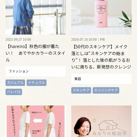
2023.09.27 10:00
2026.07.10 10:00
PR
【hareiro】秋色の服が着た
【50代のスキンケア】メイク
い！ あでやかカラーのスタイ
落としは“スキンケアの始ま
ル
り“！ 落とした後の肌がうるお
いに満ちる、新発想のクレンジ
ファッション
ングオイル
美容
カジュアル
ナチュラル
スキンケア
エイジングケア
ハレイロ