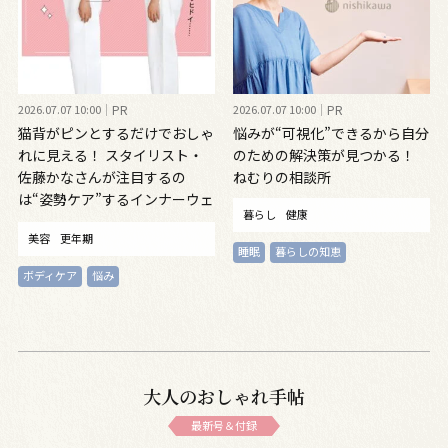
2026.07.07 10:00
PR
2026.07.07 10:00
PR
猫背がピンとするだけでおしゃ
悩みが“可視化”できるから自分
れに見える！ スタイリスト・
のための解決策が見つかる！
佐藤かなさんが注目するの
ねむりの相談所
は“姿勢ケア”するインナーウェ
暮らし
健康
ア
美容
更年期
睡眠
暮らしの知恵
ボディケア
悩み
大人のおしゃれ手帖
最新号＆付録