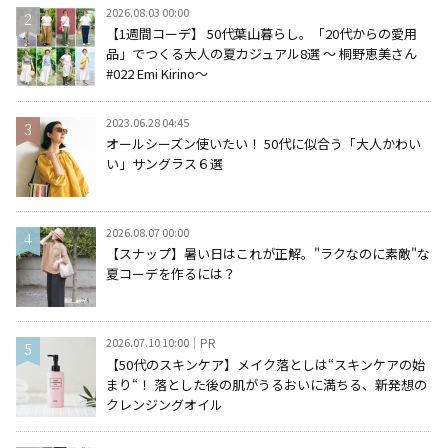
2026.08.03 00:00
【1週間コーデ】 50代葉山暮らし。「20代からの愛用
品」でつくる大人の夏カジュアル8選 ～ 桐野恵美さん
#022 Emi Kirino～
2023.06.28 04:45
オールシーズン使いたい！ 50代に似合う「大人かわい
い」サングラス６選
2026.08.07 00:00
【スナップ】暑い日はこれが正解。"ラクなのに素敵"な
夏コーデを作るには？
2026.07.10 10:00
PR
【50代のスキンケア】メイク落としは“スキンケアの始
まり“！ 落とした後の肌がうるおいに満ちる、新発想の
クレンジングオイル