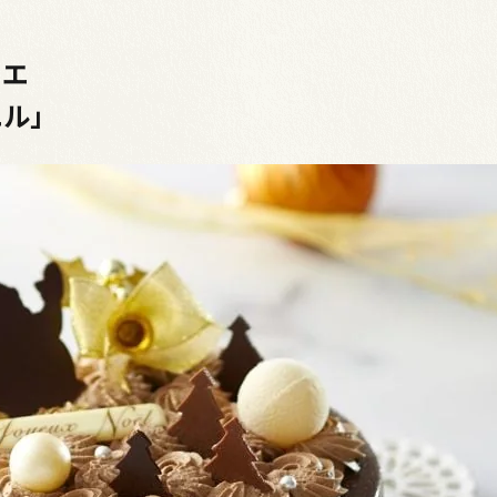
ィエ
エル」