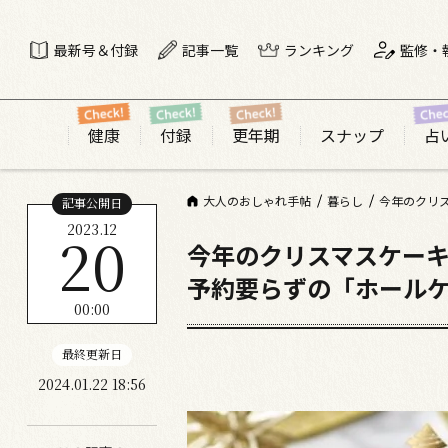
最新号＆付録
記事一覧
ランキング
監修・
健康
付録
更年期
スナップ
占
大人のおしゃれ手帖
暮らし
今年のクリ
記事公開日
2023.12
20
今年のクリスマスケー
予約要らずの「ホールケ
00:00
最終更新日
2024.01.22 18:56