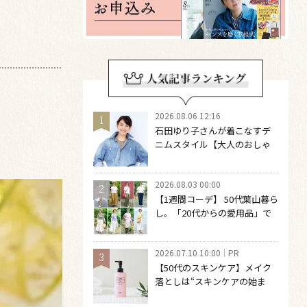
2026.08.06 12:16
石田ゆり子さんが着こなすデ
ニムスタイル【大人のおしゃ
れの最適解】 引き算をするほ
どファッションは自由になる
2026.08.03 00:00
【1週間コーデ】 50代葉山暮ら
し。「20代からの愛用品」で
つくる大人の夏カジュアル8選
～ 桐野恵美さん #022 Emi
2026.07.10 10:00
PR
Kirino～
【50代のスキンケア】メイク
落としは“スキンケアの始ま
り“！ 落とした後の肌がうるお