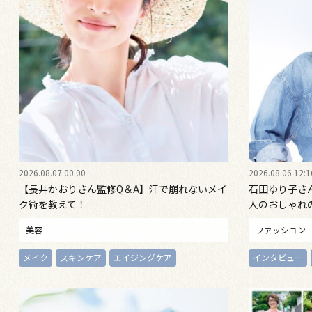
2026.08.07 00:00
2026.08.06 12:1
【長井かおりさん監修Q＆A】汗で崩れないメイ
石田ゆり子さ
ク術を教えて！
人のおしゃれ
ッションは自
美容
ファッション
メイク
スキンケア
エイジングケア
インタビュー