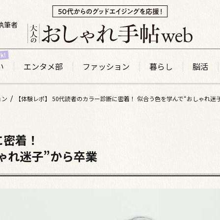
執筆者
い
エンタメ部
ファッション
暮らし
脳活
ョン
【体験レポ】 50代読者のカラー診断に密着！ 似合う色を学んで“おしゃれ迷
に密着！
ゃれ迷子”から卒業