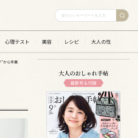
心理テスト
美容
レシピ
大人の性
子”から卒業
大人のおしゃれ手帖
最新号＆付録