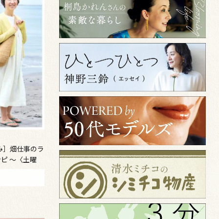
み］畑仕事のラ
ピ ～〈土曜
～