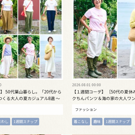
0
2026.08.01 00:00
】 50代葉山暮らし。「20代から
【１週間コーデ】 ［50代の夏休
つくる大人の夏カジュアル8選 ～
クちんパンツ＆海の家の大人ワン
2 Emi Kirino～
日・日曜日〉#022 Emi Kirino
ファッション
まわし
1週間スナップ
着こなし
趣味
1週間スナップ