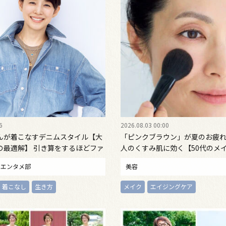
6
2026.08.03 00:00
んが着こなすデニムスタイル【大
「ピンクブラウン」が夏のお疲れ
の最適解】 引き算をするほどファ
人のくすみ肌に効く【50代のメ
由になる
エンタメ部
美容
着こなし
生き方
メイク
エイジングケア