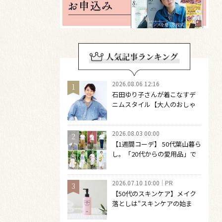
2026.08.06 12:16
石田ゆり子さんが着こなすデ
ニムスタイル【大人のおしゃ
れの最適解】 引き算をするほ
どファッションは自由になる
2026.08.03 00:00
【1週間コーデ】 50代葉山暮ら
し。「20代からの愛用品」で
つくる大人の夏カジュアル8選
～ 桐野恵美さん #022 Emi
2026.07.10 10:00
PR
Kirino～
【50代のスキンケア】メイク
落としは“スキンケアの始ま
り“！ 落とした後の肌がうるお