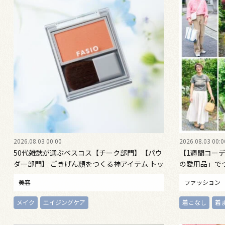
2026.08.03 00:00
2026.08.03 00:0
50代雑誌が選ぶベスコス【チーク部門】【パウ
【1週間コーデ
ダー部門】 ごきげん顔をつくる神アイテム トッ
の愛用品」で
プ3を大発表！ 【2026年最新】
桐野恵美さん #02
美容
ファッション
メイク
エイジングケア
着こなし
着