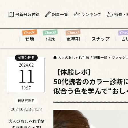
最新号＆付録
記事一覧
ランキング
監修・
健康
付録
更年期
スナップ
占
記事公開日
大人のおしゃれ手帖
記事一覧
ファッシ
2024.02
11
【体験レポ】
50代読者のカラー診断
10:17
似合う色を学んで“おし
最終更新日
2024.02.13 14:53
大人のおしゃれ手帖
の記事をシェア!