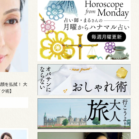
顔を払拭！ 大
イク術】